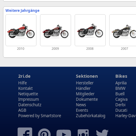
Weitere Jahrgänge
2010
2009
2008
2007
2ri.de
Sektionen
Bikes
Hilfe
Hersteller
Aprilia
Kontakt
Händler
BMW
Netiquette
Mitglieder
Buell
Impressum
Dokumente
Cagiva
Datenschutz
News
Derbi
AGB
Events
Ducati
Powered by
Smartstore
Zubehörkatalog
Harley-Dav