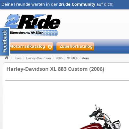
Deine Freunde warten in der
2ri.de Community
auf dich!
Motorradkatalog
Zubehörkatalog
Bikes
Harley-Davidson
2006
XL 883 Custom
Harley-Davidson XL 883 Custom (2006)