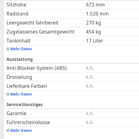
Sitzhöhe
673
mm
Radstand
1.520
mm
Leergewicht fahrbereit
270
kg
Zugelassenes Gesamtgewicht
454
kg
Tankinhalt
17
Liter
Mehr Daten
Ausstattung
Anti-Blockier-System (ABS)
k.A.
Drosselung
k.A.
Lieferbare Farben
k.A.
Mehr Daten
Service\Sonstiges
Garantie
k.A.
Führerscheinklasse
k.A.
Mehr Daten