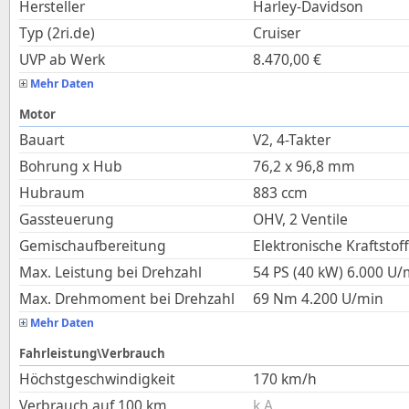
Hersteller
Harley-Davidson
Typ (2ri.de)
Cruiser
UVP ab Werk
8.470,00
€
Mehr Daten
Motor
Bauart
V2, 4-Takter
Bohrung x Hub
76,2
x
96,8
mm
Hubraum
883
ccm
Gassteuerung
OHV, 2 Ventile
Gemischaufbereitung
Elektronische Kraftstof
Max. Leistung bei Drehzahl
54 PS (40 kW)
6.000
U/
Max. Drehmoment bei Drehzahl
69
Nm
4.200
U/min
Mehr Daten
Fahrleistung\Verbrauch
Höchstgeschwindigkeit
170
km/h
Verbrauch auf 100 km
k.A.