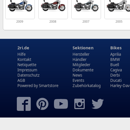
2009
2008
2007
2005
2ri.de
Sektionen
Bikes
Hilfe
Hersteller
Aprilia
Kontakt
Händler
BMW
Netiquette
Mitglieder
Buell
Impressum
Dokumente
Cagiva
Datenschutz
News
Derbi
AGB
Events
Ducati
Powered by
Smartstore
Zubehörkatalog
Harley-Dav