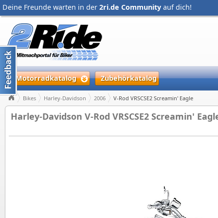
Deine Freunde warten in der
2ri.de Community
auf dich!
Motorradkatalog
Zubehörkatalog
Bikes
Harley-Davidson
2006
V-Rod VRSCSE2 Screamin' Eagle
Harley-Davidson V-Rod VRSCSE2 Screamin' Eagle