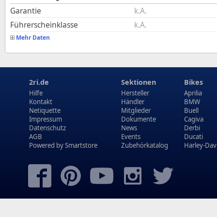
Garantie
k.A.
Führerscheinklasse
k.A.
Mehr Daten
2ri.de
Sektionen
Bikes
Hilfe
Hersteller
Aprilia
Kontakt
Händler
BMW
Netiquette
Mitglieder
Buell
Impressum
Dokumente
Cagiva
Datenschutz
News
Derbi
AGB
Events
Ducati
Powered by
Smartstore
Zubehörkatalog
Harley-Dav