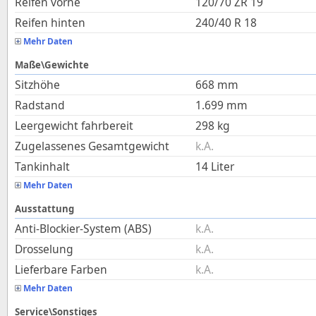
Reifen vorne
120/70 ZR 19
Reifen hinten
240/40 R 18
Mehr Daten
Maße\Gewichte
Sitzhöhe
668
mm
Radstand
1.699
mm
Leergewicht fahrbereit
298
kg
Zugelassenes Gesamtgewicht
k.A.
Tankinhalt
14
Liter
Mehr Daten
Ausstattung
Anti-Blockier-System (ABS)
k.A.
Drosselung
k.A.
Lieferbare Farben
k.A.
Mehr Daten
Service\Sonstiges