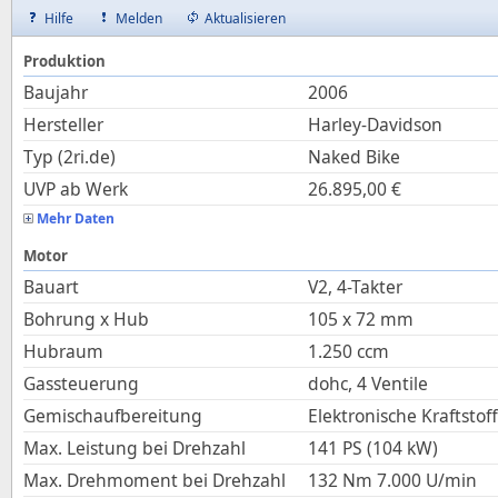
Hilfe
Melden
Aktualisieren
Produktion
Baujahr
2006
Hersteller
Harley-Davidson
Typ (2ri.de)
Naked Bike
UVP ab Werk
26.895,00
€
Mehr Daten
Motor
Bauart
V2, 4-Takter
Bohrung x Hub
105
x
72
mm
Hubraum
1.250
ccm
Gassteuerung
dohc, 4 Ventile
Gemischaufbereitung
Elektronische Kraftstof
Max. Leistung bei Drehzahl
141 PS (104 kW)
Max. Drehmoment bei Drehzahl
132
Nm
7.000
U/min