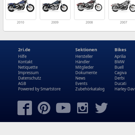
2010
2009
2008
2007
2ri.de
Sektionen
Bikes
Hilfe
Hersteller
Aprilia
Kontakt
Händler
BMW
Netiquette
Mitglieder
Buell
Impressum
Dokumente
Cagiva
Datenschutz
News
Derbi
AGB
Events
Ducati
Powered by
Smartstore
Zubehörkatalog
Harley-Dav