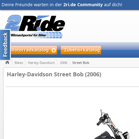
Deine Freunde warten in der
2ri.de Community
auf dich!
Motorradkatalog
Zubehörkatalog
Bikes
Harley-Davidson
2006
Street Bob
Harley-Davidson Street Bob (2006)