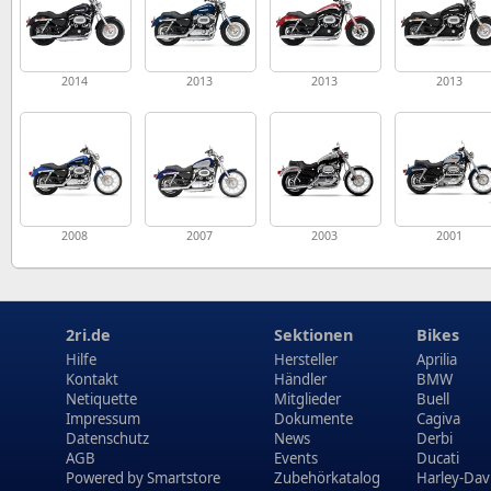
2014
2013
2013
2013
2008
2007
2003
2001
2ri.de
Sektionen
Bikes
Hilfe
Hersteller
Aprilia
Kontakt
Händler
BMW
Netiquette
Mitglieder
Buell
Impressum
Dokumente
Cagiva
Datenschutz
News
Derbi
AGB
Events
Ducati
Powered by
Smartstore
Zubehörkatalog
Harley-Dav