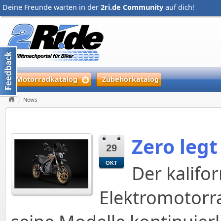
Deine Freunde warten in der
2ri.de Community
auf dich!
Motorradkatalog
Zubehörkatalog
News
Zero legt
29
OKT
Der kalifo
Elektromotorra