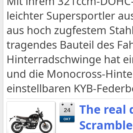
Mit ihrem 321ccm-DOHC-Zw
leichter Supersportler a
aus hoch zugfestem Stahl
tragendes Bauteil des Fa
Hinterradschwinge hat e
und die Monocross-Hinte
einstellbaren KYB-Federb
The real
24
Scramble
OKT