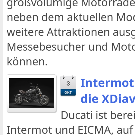
großvolumige Motorräder
neben dem aktuellen Mo
weitere Attraktionen ausge
Messebesucher und Moto
können.
Intermot 
3
die XDia
OKT
Ducati ist ber
Intermot und EICMA, auf 