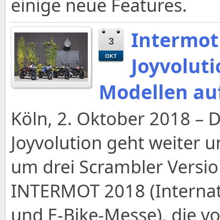
einige neue Features.
Intermot
3
Joyvoluti
OKT
Modellen au
Köln, 2. Oktober 2018 – 
Joyvolution geht weiter u
um drei Scrambler Versio
INTERMOT 2018 (Internati
und E-Bike-Messe), die vo