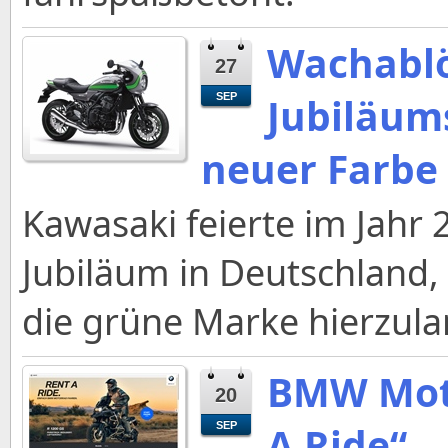
Wachablö
27
Jubiläum
SEP
neuer Farbe
Kawasaki feierte im Jahr 
Jubiläum in Deutschland, 
die grüne Marke hierzula
BMW Moto
20
A Ride“
SEP