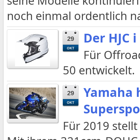
seine Modelle kontinuierl
noch einmal ordentlich n
Der HJC i
29
OKT
Für Offroa
50 entwickelt.
Yamaha h
29
Superspor
OKT
Für 2019 stell