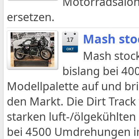
Motorradsaion 
ersetzen.
Mash sto
17
OKT
Mash stoc
bislang bei 4
Modellpalette auf und bri
den Markt. Die Dirt Trac
starken luft-/ölgekühlten
bei 4500 Umdrehungen in