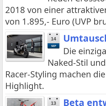
2018 von einer attraktiv
von 1.895,- Euro (UVP bru
Umtausch
14
SEP
Die einzig
Naked-Stil und
Racer-Styling machen di
Highlight.
Beta entw
13