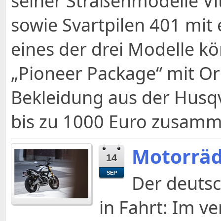
seiner Straßenmodelle Vit
sowie Svartpilen 401 mit 
eines der drei Modelle k
„Pioneer Package“ mit O
Bekleidung aus der Husqv
bis zu 1000 Euro zusamm
Motorräd
14
SEP
Der deuts
in Fahrt: Im 