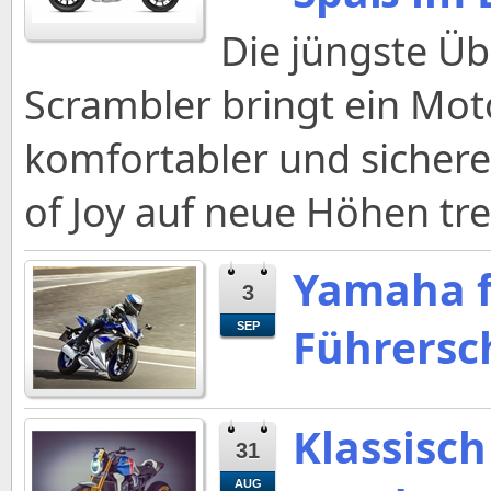
Die jüngste Üb
Scrambler bringt ein Mot
komfortabler und sichere
of Joy auf neue Höhen tre
Yamaha f
3
Führersc
SEP
Klassisch
31
AUG