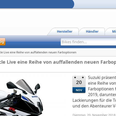
Hersteller
Händler
Mi
og
cle Live eine Reihe von auffallenden neuen Farboptionen
cle Live eine Reihe von auffallenden neuen Farbo
Suzuki präsent
20
eine Reihe vo
Farboptionen f
NOV
2019, darunte
Lackierungen für die 
und den Abenteurer V
Dienstag, 20. November 2018