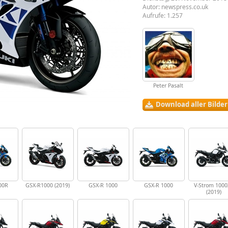
Autor:
newspress.co.uk
Aufrufe: 1.257
Peter Pasalt
Download aller Bilde
00R
GSX-R1000 (2019)
GSX-R 1000
GSX-R 1000
V-Strom 1000
(2019)