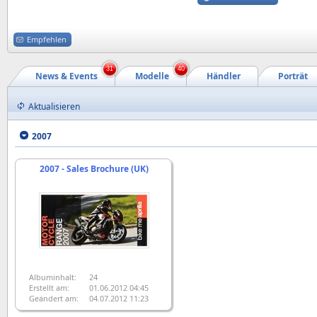
Empfehlen
31
40
News & Events
Modelle
Händler
Porträt
Aktualisieren
2007
2007 - Sales Brochure (UK)
Albuminhalt:
24
Erstellt am:
01.06.2012 04:45
Geändert am:
04.07.2012 11:23