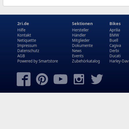
2ri.de
Sektionen
Bikes
Hilfe
Hersteller
Aprilia
Kontakt
Händler
BMW
Netiquette
Mitglieder
Buell
Impressum
Dokumente
Cagiva
Datenschutz
News
Derbi
AGB
Events
Ducati
Powered by
Smartstore
Zubehörkatalog
Harley-Dav