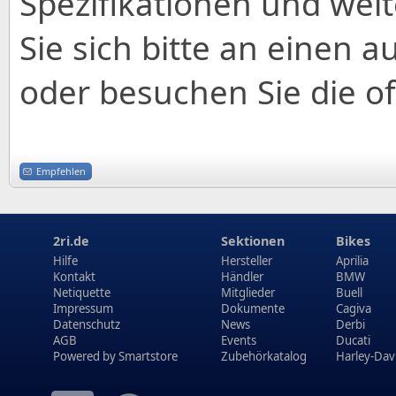
Spezifikationen und wei
Sie sich bitte an einen a
oder besuchen Sie die off
Empfehlen
2ri.de
Sektionen
Bikes
Hilfe
Hersteller
Aprilia
Kontakt
Händler
BMW
Netiquette
Mitglieder
Buell
Impressum
Dokumente
Cagiva
Datenschutz
News
Derbi
AGB
Events
Ducati
Powered by
Smartstore
Zubehörkatalog
Harley-Dav