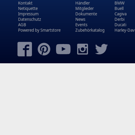
Kontakt
Händler
BMW
Netiquette
Mitglieder
Buell
Impressum
Dokumente
Cagiva
Datenschutz
News
Derbi
AGB
Events
Ducati
Powered by
Smartstore
Zubehörkatalog
Harley-Dav