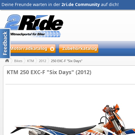
Deine Freunde warten in der
2ri.de Community
auf dich!
Motorradkatalog
Zubehörkatalog
Bikes
KTM
2012
250 EXC-F "Six Days"
KTM 250 EXC-F "Six Days" (2012)