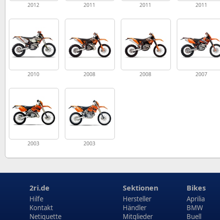
2012
2011
2011
2011
2010
2008
2008
2007
2003
2003
2ri.de
Sektionen
Bikes
Hilfe
Hersteller
Aprilia
Kontakt
Händler
BMW
Netiquette
Mitglieder
Buell