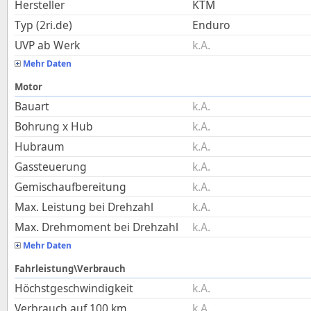
Hersteller
KTM
Typ (2ri.de)
Enduro
UVP ab Werk
k.A.
Mehr Daten
Motor
Bauart
k.A.
Bohrung x Hub
k.A.
Hubraum
k.A.
Gassteuerung
k.A.
Gemischaufbereitung
k.A.
Max. Leistung bei Drehzahl
k.A.
Max. Drehmoment bei Drehzahl
k.A.
Mehr Daten
Fahrleistung\Verbrauch
Höchstgeschwindigkeit
k.A.
Verbrauch auf 100 km
k.A.