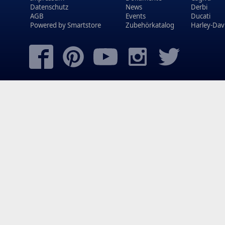
Datenschutz
News
Derbi
AGB
Events
Ducati
Powered by
Smartstore
Zubehörkatalog
Harley-Dav