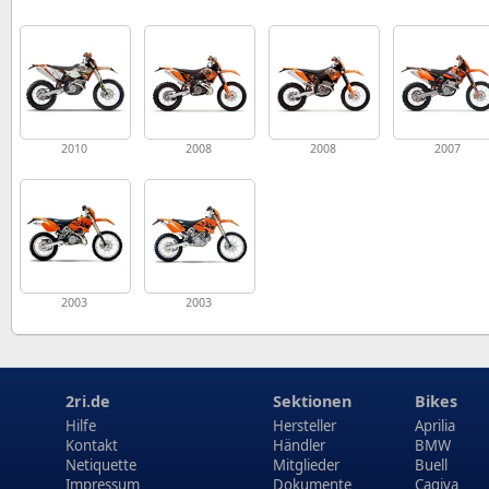
2010
2008
2008
2007
2003
2003
2ri.de
Sektionen
Bikes
Hilfe
Hersteller
Aprilia
Kontakt
Händler
BMW
Netiquette
Mitglieder
Buell
Impressum
Dokumente
Cagiva