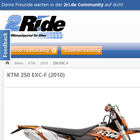
Deine Freunde warten in der
2ri.de Community
auf dich!
Motorradkatalog
Zubehörkatalog
Bikes
KTM
2010
250 EXC-F
KTM 250 EXC-F (2010)