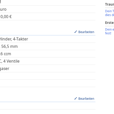
M
Trau
uro
Dein 
dies d
10,00
€
Erste
Dein 
Bearbeiten
fest!
linder, 4-Takter
x
56,5
mm
,6
ccm
, 4 Ventile
gaser
Bearbeiten