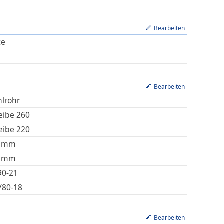
Bearbeiten
te
Bearbeiten
hlrohr
eibe 260
eibe 220
mm
mm
90-21
/80-18
Bearbeiten