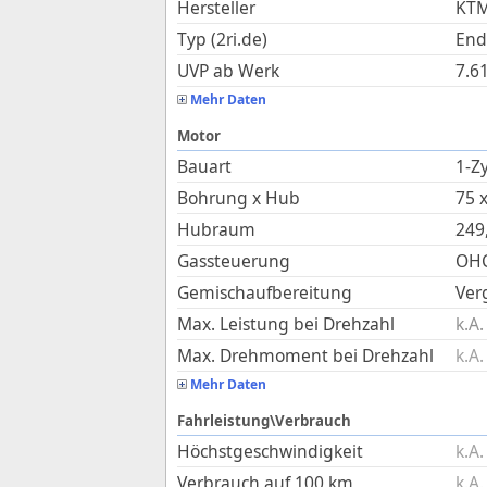
Hersteller
KT
Typ (2ri.de)
End
UVP ab Werk
7.6
Mehr Daten
Motor
Bauart
1-Zy
Bohrung x Hub
75
Hubraum
249
Gassteuerung
OHC
Gemischaufbereitung
Ver
Max. Leistung bei Drehzahl
k.A.
Max. Drehmoment bei Drehzahl
k.A.
Mehr Daten
Fahrleistung\Verbrauch
Höchstgeschwindigkeit
k.A.
Verbrauch auf 100 km
k.A.