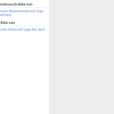
m\Wunsch-Bike von
Traum-\Wunschmotorrad? Lege
och fest!
 Bike von
erstes Motorrad? Lege dies doch