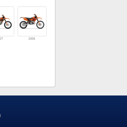
07
2006
d