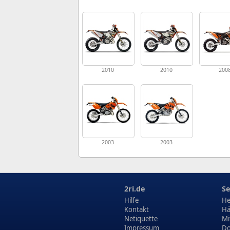
2010
2010
200
2003
2003
2ri.de
Se
Hilfe
He
Kontakt
Hä
Netiquette
Mi
Impressum
Do