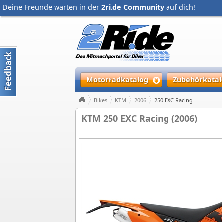
Deine Freunde warten in der
2ri.de Community
auf dich!
Motorradkatalog
Zubehörkatal
Bikes
KTM
2006
250 EXC Racing
KTM 250 EXC Racing (2006)