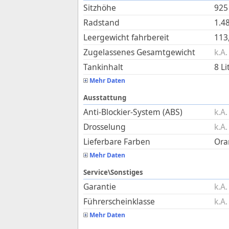
Sitzhöhe
925
Radstand
1.4
Leergewicht fahrbereit
113
Zugelassenes Gesamtgewicht
k.A.
Tankinhalt
8
Li
Mehr Daten
Ausstattung
Anti-Blockier-System (ABS)
k.A.
Drosselung
k.A.
Lieferbare Farben
Ora
Mehr Daten
Service\Sonstiges
Garantie
k.A.
Führerscheinklasse
k.A.
Mehr Daten