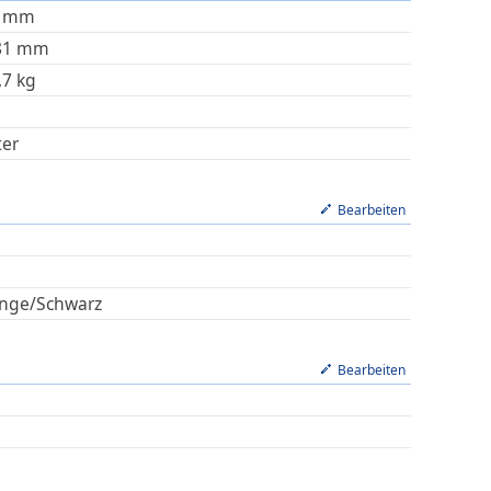
mm
81
mm
,7
kg
ter
Bearbeiten
nge/Schwarz
Bearbeiten