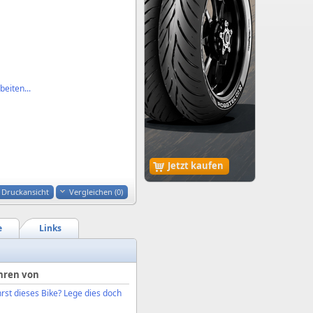
eiten...
Jetzt kaufen
Druckansicht
Vergleichen (
0
)
e
Links
hren von
rst dieses Bike? Lege dies doch