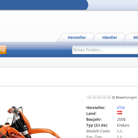
Hersteller
Händler
Mi
og
(0 Bewertungen
Hersteller:
KTM
Land:
Baujahr:
2006
Typ (2ri.de):
Enduro
Modell-Code
:
k.A.
Fzg.-Typ:
k.A.