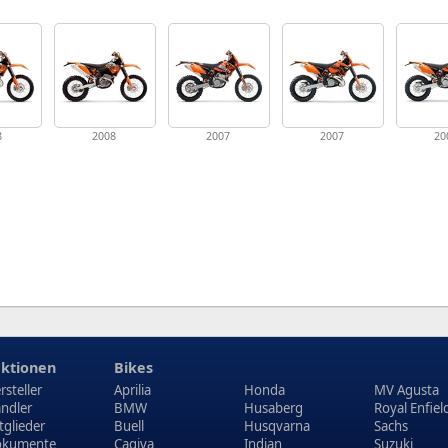
8
2008
2007
2007
20
ktionen
Bikes
rsteller
Aprilia
Honda
MV Agusta
ndler
BMW
Husaberg
Royal Enfiel
tglieder
Buell
Husqvarna
Sachs
kumente
Cagiva
Indian
Suzuki