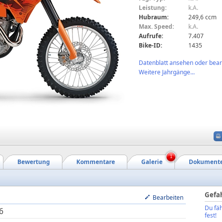
Leistung:
k.A.
Hubraum:
249,6 ccm
Max. Speed:
k.A.
Aufrufe:
7.407
Bike-ID:
1435
Datenblatt ansehen oder bearb
Weitere Jahrgänge...
1
Bewertung
Kommentare
Galerie
Dokument
Gefa
Bearbeiten
Du fäh
6
fest!