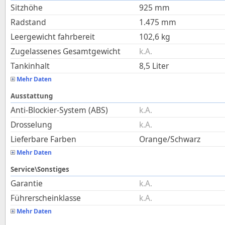
Sitzhöhe
925
mm
Radstand
1.475
mm
Leergewicht fahrbereit
102,6
kg
Zugelassenes Gesamtgewicht
k.A.
Tankinhalt
8,5
Liter
Mehr Daten
Ausstattung
Anti-Blockier-System (ABS)
k.A.
Drosselung
k.A.
Lieferbare Farben
Orange/Schwarz
Mehr Daten
Service\Sonstiges
Garantie
k.A.
Führerscheinklasse
k.A.
Mehr Daten