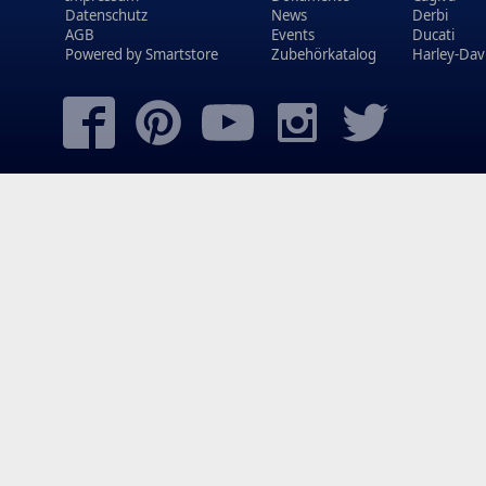
Datenschutz
News
Derbi
AGB
Events
Ducati
Powered by
Smartstore
Zubehörkatalog
Harley-Dav