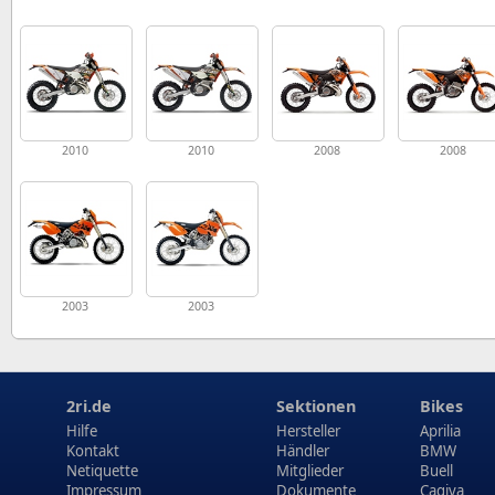
2010
2010
2008
2008
2003
2003
2ri.de
Sektionen
Bikes
Hilfe
Hersteller
Aprilia
Kontakt
Händler
BMW
Netiquette
Mitglieder
Buell
Impressum
Dokumente
Cagiva