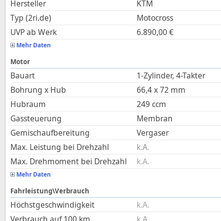
Hersteller
KTM
Typ (2ri.de)
Motocross
UVP ab Werk
6.890,00
€
Mehr Daten
Motor
Bauart
1-Zylinder, 4-Takter
Bohrung x Hub
66,4
x
72
mm
Hubraum
249
ccm
Gassteuerung
Membran
Gemischaufbereitung
Vergaser
Max. Leistung bei Drehzahl
k.A.
Max. Drehmoment bei Drehzahl
k.A.
Mehr Daten
Fahrleistung\Verbrauch
Höchstgeschwindigkeit
k.A.
Verbrauch auf 100 km
k.A.