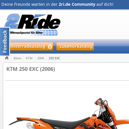
Deine Freunde warten in der
2ri.de Community
auf dich!
Motorradkatalog
Zubehörkatalog
Bikes
KTM
2006
250 EXC
KTM 250 EXC (2006)