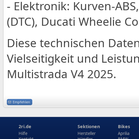
- Elektronik: Kurven-ABS,
(DTC), Ducati Wheelie C
Diese technischen Daten
Vielseitigkeit und Leistu
Multistrada V4 2025.
Empfehlen
2ri.de
Sektionen
Bikes
Hilfe
Hersteller
Aprilia
Kontakt
Händler
BMW