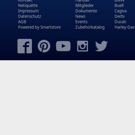
Netiquette
Mitglieder
Buell
Impressum
Dokumente
Cagiva
Datenschutz
News
Derbi
AGB
Events
Ducati
Powered by
Smartstore
Zubehörkatalog
Harley-Dav