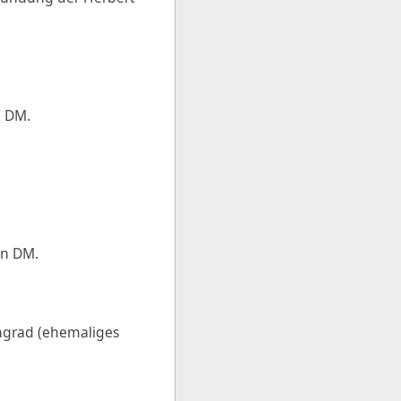
n DM.
en DM.
ingrad (ehemaliges