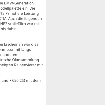
jede BMW-Generation
odellpalette ein. Die
 15 PS höhere Leistung
 KTM. Auch die folgenden
HP2 schließlich war mit
 bis dahin
ei Erscheinen war dies
henmotor mit längs
er anderem:
etrische Ölansammlung
neigten Reihenvierer mit
r und F 650 CS) mit dem