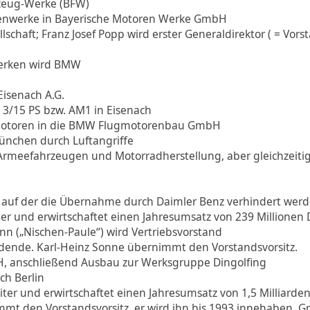
zeug-Werke (BFW)
nwerke in Bayerische Motoren Werke GmbH
chaft; Franz Josef Popp wird erster Generaldirektor ( = Vors
werken wird BMW
isenach A.G.
3/15 PS bzw. AM1 in Eisenach
gmotoren in die BMW Flugmotorenbau GmbH
ünchen durch Luftangriffe
-Armeefahrzeugen und Motorradherstellung, aber gleichzei
 auf der die Übernahme durch Daimler Benz verhindert wer
er und erwirtschaftet einen Jahresumsatz von 239 Millionen
n („Nischen-Paule“) wird Vertriebsvorstand
vidende. Karl-Heinz Sonne übernimmt den Vorstandsvorsitz.
, anschließend Ausbau zur Werksgruppe Dingolfing
ch Berlin
ter und erwirtschaftet einen Jahresumsatz von 1,5 Milliarde
t den Vorstandsvorsitz, er wird ihn bis 1993 innehaben. 