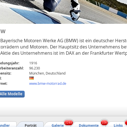
MW
 Bayerische Motoren Werke AG (BMW) ist ein deutscher Herst
orrädern und Motoren. Der Hauptsitz des Unternehmens bef
 Aktie des Unternehmens ist im DAX an der Frankfurter Wertp
ndungsjahr:
1916
rbeiteranzahl:
96.230
ensitz:
München, Deutschland
:
rnet:
www.bmw-motorrad.de
Alle Modelle
2244
106
ndler
Porträt
Galerie
Dokumente
Links