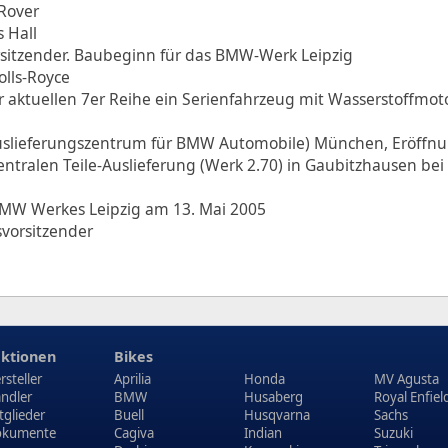
Rover
 Hall
sitzender. Baubeginn für das BMW-Werk Leipzig
lls-Royce
aktuellen 7er Reihe ein Serienfahrzeug mit Wasserstoffmoto
uslieferungszentrum für BMW Automobile) München, Eröffn
entralen Teile-Auslieferung (Werk 2.70) in Gaubitzhausen bei
 BMW Werkes Leipzig am 13. Mai 2005
svorsitzender
ktionen
Bikes
rsteller
Aprilia
Honda
MV Agusta
ndler
BMW
Husaberg
Royal Enfiel
tglieder
Buell
Husqvarna
Sachs
kumente
Cagiva
Indian
Suzuki