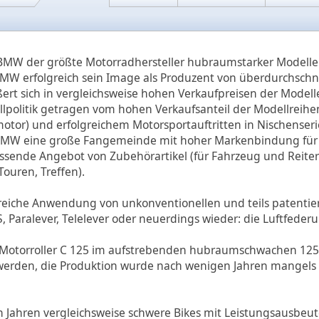
t BMW der größte Motorradhersteller hubraumstarker Modelle 
MW erfolgreich sein Image als Produzent von überdurchschni
rt sich in vergleichsweise hohen Verkaufpreisen der Model
lpolitik getragen vom hohen Verkaufsanteil der Modellreihe
motor) und erfolgreichem Motorsportauftritten in Nischenser
BMW eine große Fangemeinde mit hoher Markenbindung für 
assende Angebot von Zubehörartikel (für Fahrzeug und Reit
ouren, Treffen).
greiche Anwendung von unkonventionellen und teils patentie
 Paralever, Telelever oder neuerdings wieder: die Luftfederu
Motorroller C 125 im aufstrebenden hubraumschwachen 12
 werden, die Produktion wurde nach wenigen Jahren mangels 
Jahren vergleichsweise schwere Bikes mit Leistungsausbeute