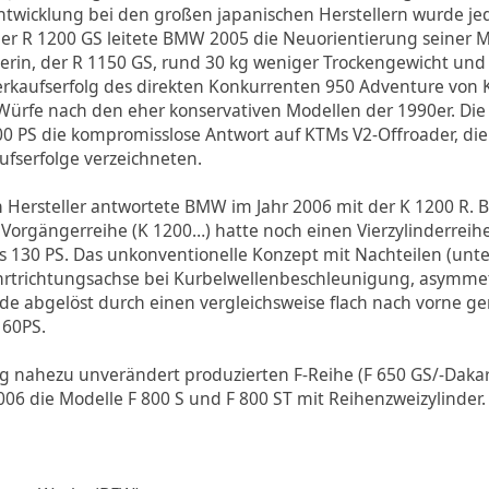
ntwicklung bei den großen japanischen Herstellern wurde 
der R 1200 GS leitete BMW 2005 die Neuorientierung seiner M
rin, der R 1150 GS, rund 30 kg weniger Trockengewicht und
Verkaufserfolg des direkten Konkurrenten 950 Adventure von
ürfe nach den eher konservativen Modellen der 1990er. Die 
0 PS die kompromisslose Antwort auf KTMs V2-Offroader, die
fserfolge verzeichneten.
n Hersteller antwortete BMW im Jahr 2006 mit der K 1200 R. B
 Vorgängerreihe (K 1200…) hatte noch einen Vierzylinderrei
s 130 PS. Das unkonventionelle Konzept mit Nachteilen (unt
hrtrichtungsachse bei Kurbelwellenbeschleunigung, asymm
e abgelöst durch einen vergleichsweise flach nach vorne ge
160PS.
ang nahezu unverändert produzierten F-Reihe (F 650 GS/-Daka
006 die Modelle F 800 S und F 800 ST mit Reihenzweizylinder.