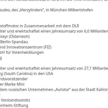
des, des „Vierzylinders“, in München-Milbertshofen
erstoffmotor in Zusammenarbeit mit dem DLR
ter und erwirtschaftet einen Jahresumsatz von 6,0 Milliarde
teyr (Österreich)
 Berlin-Spandau
und Innovationszentrum (FIZ)
H für Vorentwicklungen
g
ter und erwirtschaftet einen Jahresumsatz von 27,1 Milliard
g (South Carolina) in den USA
andsvorsitzender
der Marke Mini
 dem russischen Unternehmen „Autotor“ aus der Stadt Kalin
g
Vorstandsvorsitz
enheim-Stiftung