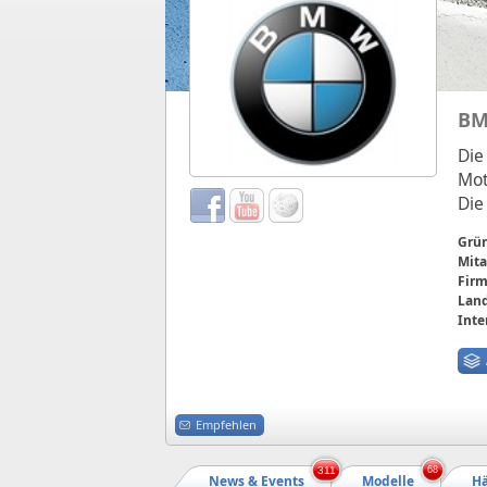
B
Die
Mot
Die
Grü
Mita
Firm
Land
Inte
Empfehlen
311
68
News & Events
Modelle
Hä