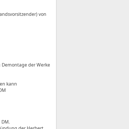
tandsvorsitzender) von
tig Demontage der Werke
den kann
 DM
n DM.
Gründung der Herbert