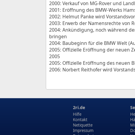
2000: Verkauf von MG-Rover und Land
2001: Eröffnung des BMW-Werks Hams
2002: Helmut Panke wird Vorstandsvor
2003: Erwerb der Namensrechte von Ro
2004: Ankündigung, noch während der 
bringen
2004: Baubeginn für die BMW Welt (A
2005: Offizielle Eröffnung der neuen Z
2005
2005: Offizielle Eröffnung des neuen
2006: Norbert Reithofer wird Vorstand
2ri.de
Se
Hilfe
He
Kontakt
Hä
Netiquette
Mi
Impressum
Do