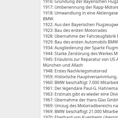
1916: Gründung der Bayerischen Flug
1917: Umbenennung der Rapp-Motore
1918: Umwandlung in eine Aktiengesells
BMW.
1922: Aus den Bayerischen Flugzeug
1923: Bau des ersten Motorrades
1928: Übernahme der Fahrzeugfabrik E
1929: Bau des ersten Automobils BMW 
1934: Ausgliederung der Sparte Flu
1944: Starke Zerstörung des Werkes M
1945: Erlaubnis zur Reparatur von US
München und Allach
1948: Erstes Nachkriegsmotorrad
1959: Historische Hauptversammlung,
1960: BMW beschäftigt 7.000 Mitarbeit
1961: Der legendäre Paul-G. Hahneman
1963: Erstmals gibt es wieder eine Di
1967: Übernahme der Hans Glas GmbH
1969: Umzug des Motorradbereichs na
1969: BMW beschäftigt 21.000 Mitarbei
1970: Eberhard von Kuenheim übernimm