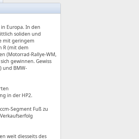
in Europa. In den
ttlich soliden und
le mit geringem
n R (mit dem
ien (Motorrad-Rallye-WM,
sich gewinnen. Gewiss
er) und BMW-
rten
ng in der HP2.
5ccm-Segment Fuß zu
Verkaufserfolg
n weit diesseits des