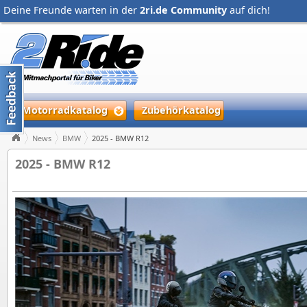
Deine Freunde warten in der
2ri.de Community
auf dich!
Motorradkatalog
Zubehörkatalog
News
BMW
2025 - BMW R12
2025 - BMW R12