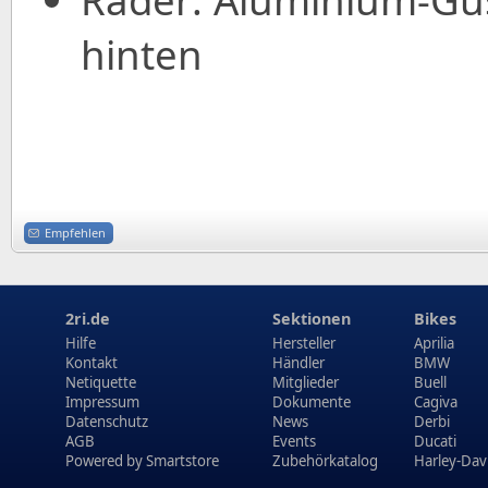
hinten
Empfehlen
2ri.de
Sektionen
Bikes
Hilfe
Hersteller
Aprilia
Kontakt
Händler
BMW
Netiquette
Mitglieder
Buell
Impressum
Dokumente
Cagiva
Datenschutz
News
Derbi
AGB
Events
Ducati
Powered by
Smartstore
Zubehörkatalog
Harley-Dav