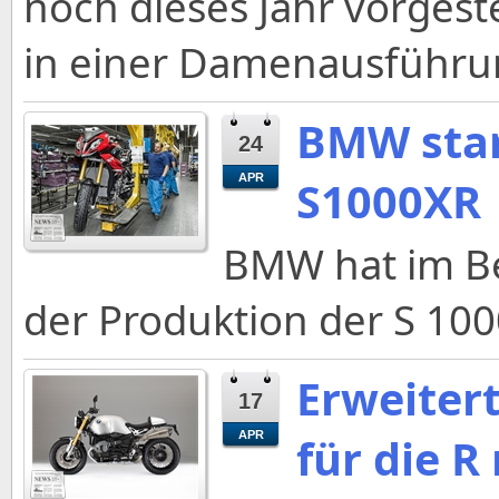
noch dieses Jahr vorgeste
in einer Damenausführun
BMW star
24
APR
S1000XR
BMW hat im Be
der Produktion der S 10
Erweiter
17
APR
für die R