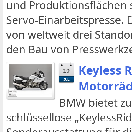
und Produktionsflächen
Servo-Einarbeitspresse. 
von weltweit drei Stand
den Bau von Presswerkz
Keyless 
10
JUL
Motorrä
BMW bietet zu
schlüssellose „KeylessRi
Sonderausstattung für d