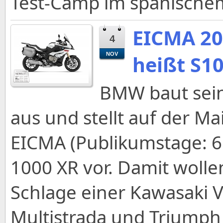
Test-Camp im spanischem
EICMA 20
4
NOV
heißt S1
BMW baut sei
aus und stellt auf der 
EICMA (Publikumstage: 6. 
1000 XR vor. Damit woll
Schlage einer Kawasaki V
Multistrada und Triumph T