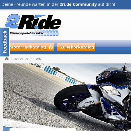
Deine Freunde warten in der
2ri.de Community
auf dich!
Motorradkatalog
Zubehörkatalog
Hersteller
BMW