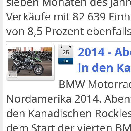
sieben Monaten des Jahre
Verkäufe mit 82 639 Ein
von 8,5 Prozent ebenfalls
2014 - A
25
JUL
in den K
BMW Motorrad 
Nordamerika 2014. Aben
den Kanadischen Rockies
dem Start der vierten B