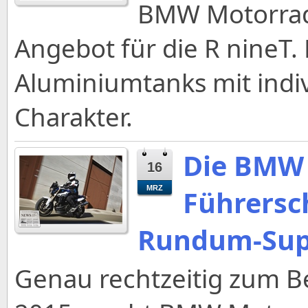
BMW Motorrad 
Angebot für die R nineT
Aluminiumtanks mit indi
Charakter.
Die BMW
16
MRZ
Führersc
Rundum-Supp
Genau rechtzeitig zum B