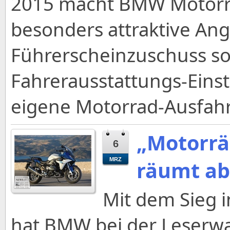
2015 macht BMW Motorra
besonders attraktive An
Führerscheinzuschuss s
Fahrerausstattungs-Einst
eigene Motorrad-Ausfahrt
„Motorrä
6
MRZ
räumt ab
Mit dem Sieg i
hat BMW bei der Leserw