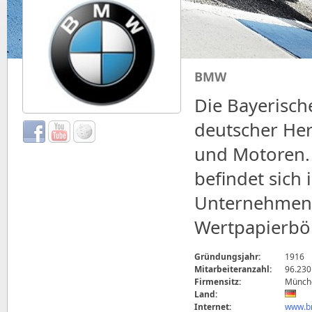
BMW
Die Bayerisch
deutscher Her
und Motoren.
befindet sich
Unternehmens 
Wertpapierbör
Gründungsjahr:
1916
Mitarbeiteranzahl:
96.230
Firmensitz:
Münche
Land:
Internet:
www.b