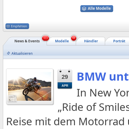
Alle Modelle
Empfehlen
311
68
News & Events
Modelle
Händler
Porträt
Aktualisieren
BMW unte
29
APR
In New Yor
„Ride of Smile
Reise mit dem Motorrad 