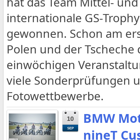
hat das Team Mittel- und
internationale GS-Troph
gewonnen. Schon am erst
Polen und der Tscheche 
einwöchigen Veranstal
viele Sonderprüfungen 
Fotowettbewerbe.
BMW Moto
10
SEP
nineT Cu