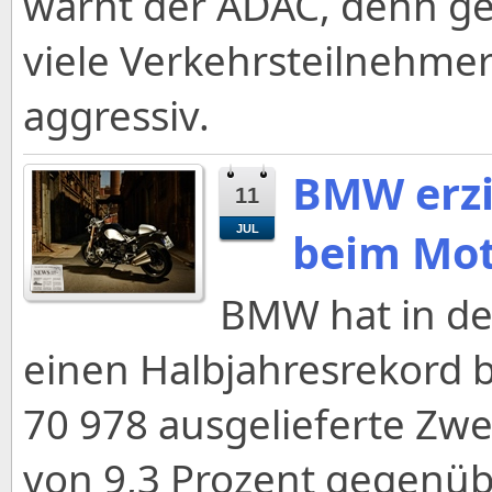
warnt der ADAC, denn ger
viele Verkehrsteilnehme
aggressiv.
BMW erzi
11
JUL
beim Mot
BMW hat in de
einen Halbjahresrekord b
70 978 ausgelieferte Zwe
von 9,3 Prozent gegenü