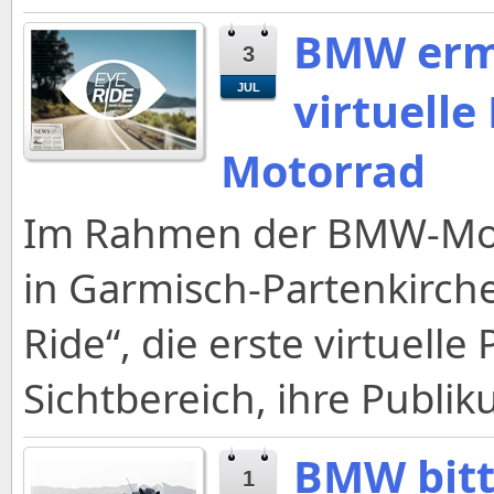
BMW ermö
3
JUL
virtuelle
Motorrad
Im Rahmen der BMW-Motor
in Garmisch-Partenkirch
Ride“, die erste virtuell
Sichtbereich, ihre Publi
BMW bitt
1