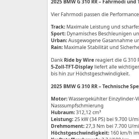
2025 BMW G 310 RR – Fahrmodi und 
Vier Fahrmodi passen die Performance
Track:
Maximale Leistung und scharfes
Sport:
Dynamisches Beschleunigen und
Urban:
Ausgewogene Gasannahme und 
Rain:
Maximale Stabilität und Sicherhe
Dank
Ride by Wire
reagiert die G 310 
5-Zoll-TFT-Display
liefert alle wichti
bis hin zur Höchstgeschwindigkeit.
2025 BMW G 310 RR – Technische Spe
Motor:
Wassergekühlter Einzylinder-Vi
Nasssumpfschmierung
Hubraum:
312,12 cm³
Leistung:
25 kW (34 PS) bei 9.700 U/m
Drehmoment:
27,3 Nm bei 7.700 U/m
Höchstgeschwindigkeit:
160 km/h im