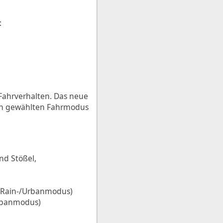
:
s Fahrverhalten. Das neue
 den gewählten Fahrmodus
nd Stößel,
m Rain-/Urbanmodus)
Urbanmodus)