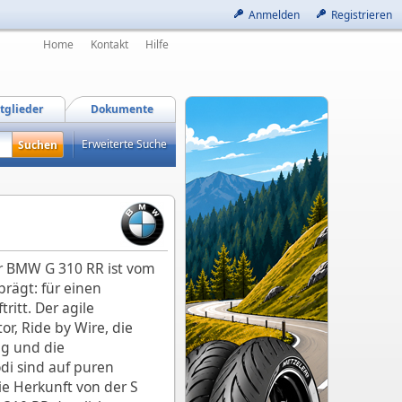
Anmelden
Registrieren
Home
Kontakt
Hilfe
tglieder
Dokumente
Erweiterte Suche
r BMW G 310 RR ist vom
rägt: für einen
tritt. Der agile
or, Ride by Wire, die
g und die
i sind auf puren
ie Herkunft von der S