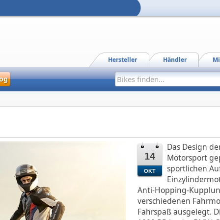
Hersteller
Händler
Mi
og
Das Design de
14
Motorsport gep
sportlichen Auf
OKT
Einzylindermot
Anti-Hopping-Kupplun
verschiedenen Fahrmod
Fahrspaß ausgelegt. D