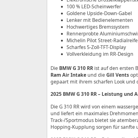
100 % LED-Scheinwerfer
Goldene Upside-Down-Gabel
Lenker mit Bedienelementen
Hochwertiges Bremssystem
Rennerprobte Aluminiumschw
Michelin Pilot Street-Radialreif
Scharfes 5-Zoll-TFT-Display
Vollverkleidung im RR-Design
Die
BMW G 310 RR
ist auf den ersten 
Ram Air Intake
und die
Gill Vents
opt
gepaart mit ihrem scharfen Look und 
2025 BMW G 310 RR – Leistung und Ag
Die G 310 RR wird von einem wasserge
und liefert ein maximales Drehmome
Track-/Sportmodus bietet sie atembe
Hopping-Kupplung sorgen für sanfte u