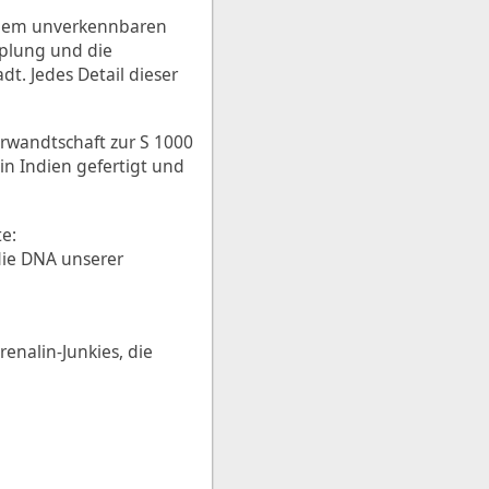
inem unverkennbaren
pplung und die
t. Jedes Detail dieser
erwandtschaft zur S 1000
in Indien gefertigt und
gte:
die DNA unserer
renalin-Junkies, die