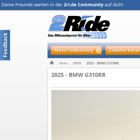
Deine Freunde warten in der
2ri.de Community
auf dich!
Motorradkatalog
Zubehörkatal
News
BMW
2025 - BMW G310RR
2025 - BMW G310RR