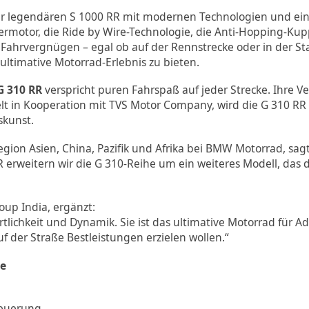
der legendären S 1000 RR mit modernen Technologien und e
ndermotor, die Ride by Wire-Technologie, die Anti-Hopping-Ku
ahrvergnügen – egal ob auf der Rennstrecke oder in der Stad
 ultimative Motorrad-Erlebnis zu bieten.
G 310 RR
verspricht puren Fahrspaß auf jeder Strecke. Ihre V
elt in Kooperation mit TVS Motor Company, wird die G 310 RR 
skunst.
Region Asien, China, Pazifik und Afrika bei BMW Motorrad, sa
 erweitern wir die G 310-Reihe um ein weiteres Modell, das 
oup India, ergänzt:
rtlichkeit und Dynamik. Sie ist das ultimative Motorrad für Ad
f der Straße Bestleistungen erzielen wollen.“
le
teuerung