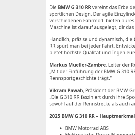
Die
BMW G 310 RR
vereint das Erbe 
sportlichen Design. Der agile Einzyli
verschiedenen Fahrmodi bieten pures F
Maschine ist darauf ausgelegt, dir das
Handlich, präzise und dynamisch, die
RR spürt man bei jeder Fahrt. Entwick
bietet höchste Qualität und Ingenieur
Markus Mueller-Zambre
, Leiter der 
„Mit der Einführung der BMW G 310 RR
Rennsportgeschichte trägt.“
Vikram Pawah
, Präsident der BMW Gr
„Die G 310 RR fasziniert durch ihre Spo
sowohl auf der Rennstrecke als auch au
2025 BMW G 310 RR – Hauptmerkma
BMW Motorrad ABS
Elektronische Drosselklappens