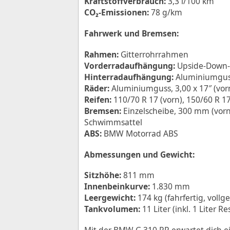
Kraftstoffverbrauch:
3,3 l/100 km
CO₂-Emissionen:
78 g/km
Fahrwerk und Bremsen:
Rahmen:
Gitterrohrrahmen
Vorderradaufhängung:
Upside-Down-
Hinterradaufhängung:
Aluminiumguss
Räder:
Aluminiumguss, 3,00 x 17″ (vorn)
Reifen:
110/70 R 17 (vorn), 150/60 R 17
Bremsen:
Einzelscheibe, 300 mm (vorn)
Schwimmsattel
ABS:
BMW Motorrad ABS
Abmessungen und Gewicht:
Sitzhöhe:
811 mm
Innenbeinkurve:
1.830 mm
Leergewicht:
174 kg (fahrfertig, vollg
Tankvolumen:
11 Liter (inkl. 1 Liter Re