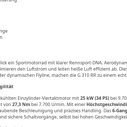
inge
en
Blick ein Sportmotorrad mit klarer Rennsport-DNA. Aerodynam
imieren den Luftstrom und leiten heiße Luft effizient ab. Die
der dynamischen Flyline, machen die G 310 RR zu einem echt
ilität
kühlten Einzylinder-Viertaktmotor mit
25 kW (34 PS)
bei 9.7
nt von
27,3 Nm
bei 7.700 U/min. Mit einer
Höchstgeschwindi
raubende Beschleunigung und präzises Handling. Das
6-Gang
nd sichere Schaltvorgänge, selbst bei hohen Geschwindigkei