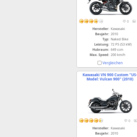
0
Hersteller:
Kawasaki
Baujahr:
2010
Typ:
Naked Bike
Leistung:
72 PS (53 kW)
Hubraum:
649 ccm
Max. Speed:
200 km/h
Vergleichen
Kawasaki VN 900 Custom "US
Model: Vulcan 900" (2010)
0
Hersteller:
Kawasaki
Baujahr:
2010