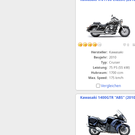
0
Hersteller:
Kawasaki
Baujahr:
2010
Typ:
Cruiser
Leistung:
75 PS (55 kW)
Hubraum:
1700 ccm
Max. Speed:
175 km/h
Vergleichen
Kawasaki 1400GTR "ABS" (2010