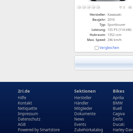
0
Hersteller:
Kawasaki
Baujahr:
2010
Typ:
Sporttourer
Leistung:
155 PS (114 kW)
Hubraum:
1352 ccm
Max. Speed:
246 km/h
Vergleichen
2ri.de
Sektionen
Bikes
Hilfe
Hersteller
Aprilia
Kontakt
Händler
BMW
Netiquette
Mitglieder
Buell
Impressum
Dokumente
Cagiva
Datenschutz
News
Derbi
AGB
Events
Ducati
Powered by
Smartstore
Zubehörkatalog
Harley-Dav