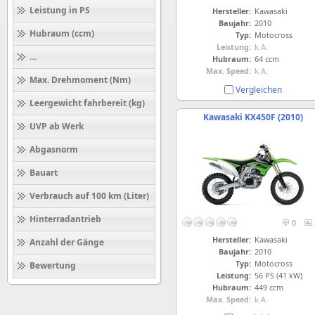
Leistung in PS
Hersteller:
Kawasaki
Baujahr:
2010
Hubraum (ccm)
Typ:
Motocross
Leistung:
k.A.
Höchstgeschwindigkeit (km/h)
Hubraum:
64 ccm
Max. Speed:
k.A.
Max. Drehmoment (Nm)
Vergleichen
Leergewicht fahrbereit (kg)
Kawasaki KX450F (2010)
UVP ab Werk
Abgasnorm
Bauart
Verbrauch auf 100 km (Liter)
Hinterradantrieb
0
Hersteller:
Kawasaki
Anzahl der Gänge
Baujahr:
2010
Typ:
Motocross
Bewertung
Leistung:
56 PS (41 kW)
Hubraum:
449 ccm
Max. Speed:
k.A.