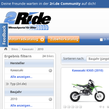
Deine Freunde warten in der
2ri.de Community
auf dich!
Motorradkatalog
Zubehörkatalog
In 
Bikes
Kawasaki
2010
Ergebnis filtern
24
Bikes
Sortieren nach:
Hersteller
Kawasaki
Kawasaki KX65 (2010)
Alle anzeigen...
Typ (2ri.de)
Baujahr
2010
Alle anzeigen...
0