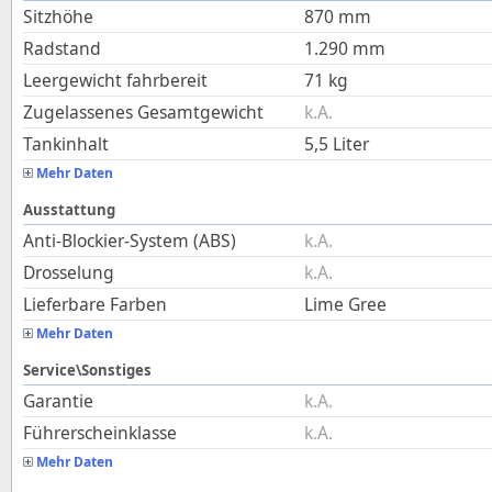
Sitzhöhe
870
mm
Radstand
1.290
mm
Leergewicht fahrbereit
71
kg
Zugelassenes Gesamtgewicht
k.A.
Tankinhalt
5,5
Liter
Mehr Daten
Ausstattung
Anti-Blockier-System (ABS)
k.A.
Drosselung
k.A.
Lieferbare Farben
Lime Gree
Mehr Daten
Service\Sonstiges
Garantie
k.A.
Führerscheinklasse
k.A.
Mehr Daten