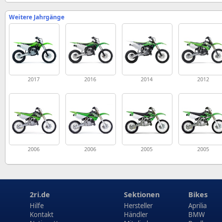
Weitere Jahrgänge
2017
2016
2014
2012
2006
2006
2005
2005
2ri.de
Sektionen
Bikes
Hilfe
Hersteller
Aprilia
Kontakt
Händler
BMW