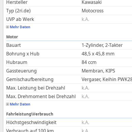
Hersteller
Kawasaki
Typ (2ri.de)
Motocross
UVP ab Werk
k.A.
Mehr Daten
Motor
Bauart
1-Zylinder, 2-Takter
Bohrung x Hub
48,5
x
45,8
mm
Hubraum
84
ccm
Gassteuerung
Membran, KIPS
Gemischaufbereitung
Vergaser, Keihin PWK2
Max. Leistung bei Drehzahl
k.A.
Max. Drehmoment bei Drehzahl
k.A.
Mehr Daten
Fahrleistung\Verbrauch
Höchstgeschwindigkeit
k.A.
Verbrauch auf 100 km
k.A.