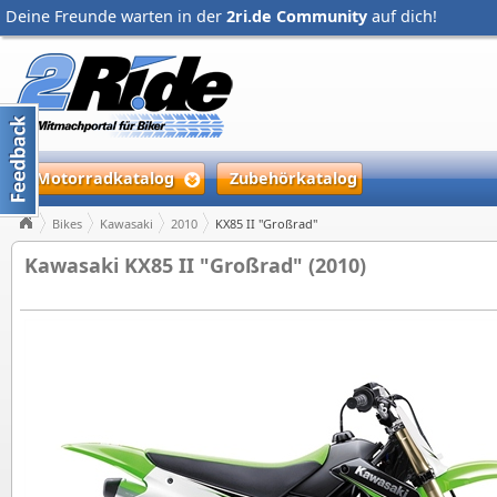
Deine Freunde warten in der
2ri.de Community
auf dich!
Motorradkatalog
Zubehörkatalog
Bikes
Kawasaki
2010
KX85 II "Großrad"
Kawasaki KX85 II "Großrad" (2010)