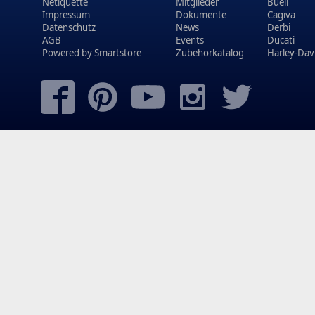
Netiquette
Mitglieder
Buell
Impressum
Dokumente
Cagiva
Datenschutz
News
Derbi
AGB
Events
Ducati
Powered by
Smartstore
Zubehörkatalog
Harley-Dav