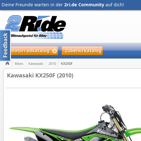
Deine Freunde warten in der
2ri.de Community
auf dich!
Motorradkatalog
Zubehörkatalog
Bikes
Kawasaki
2010
KX250F
Kawasaki KX250F (2010)