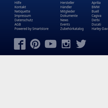
Hilfe
Hersteller
Aprilia
Kontakt
Händler
BMW
Netiquette
Mitglieder
Buell
Impressum
Dokumente
Cagiva
Datenschutz
News
Derbi
AGB
Events
Ducati
Powered by
Smartstore
Zubehörkatalog
Harley-Dav