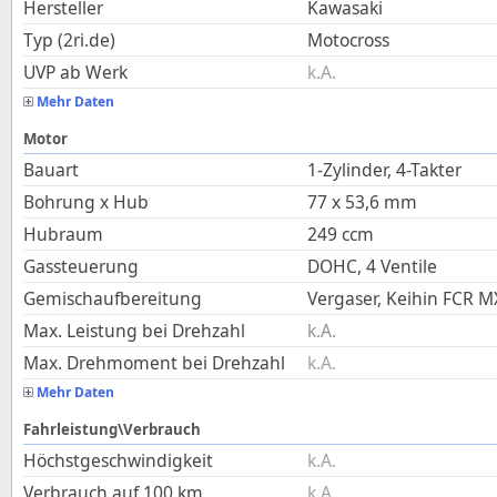
Hersteller
Kawasaki
Typ (2ri.de)
Motocross
UVP ab Werk
k.A.
Mehr Daten
Motor
Bauart
1-Zylinder, 4-Takter
Bohrung x Hub
77
x
53,6
mm
Hubraum
249
ccm
Gassteuerung
DOHC, 4 Ventile
Gemischaufbereitung
Vergaser, Keihin FCR 
Max. Leistung bei Drehzahl
k.A.
Max. Drehmoment bei Drehzahl
k.A.
Mehr Daten
Fahrleistung\Verbrauch
Höchstgeschwindigkeit
k.A.
Verbrauch auf 100 km
k.A.