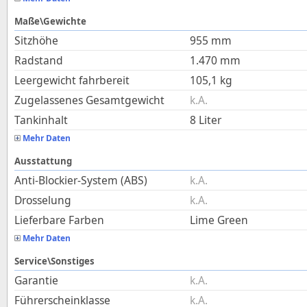
Maße\Gewichte
Sitzhöhe
955
mm
Radstand
1.470
mm
Leergewicht fahrbereit
105,1
kg
Zugelassenes Gesamtgewicht
k.A.
Tankinhalt
8
Liter
Mehr Daten
Ausstattung
Anti-Blockier-System (ABS)
k.A.
Drosselung
k.A.
Lieferbare Farben
Lime Green
Mehr Daten
Service\Sonstiges
Garantie
k.A.
Führerscheinklasse
k.A.