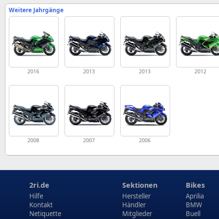
Weitere Jahrgänge
2016
2013
2013
2012
2008
2007
2006
2ri.de
Sektionen
Bikes
Hilfe
Hersteller
Aprilia
Kontakt
Händler
BMW
Netiquette
Mitglieder
Buell