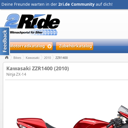
Deine Freunde warten in der
2ri.de Community
auf dich!
Motorradkatalog
Zubehörkatalog
Bikes
Kawasaki
2010
ZZR1400
Kawasaki ZZR1400 (2010)
Ninja ZX-14