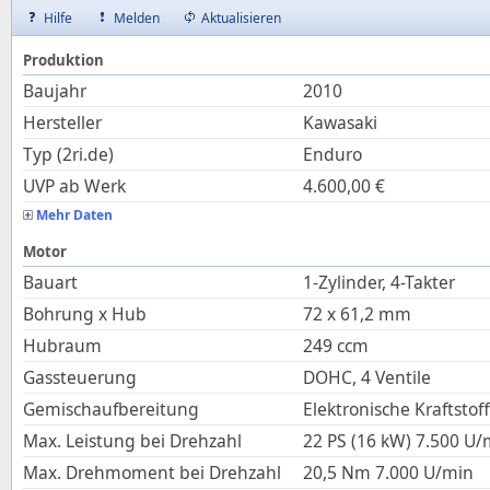
Hilfe
Melden
Aktualisieren
Produktion
Baujahr
2010
Hersteller
Kawasaki
Typ (2ri.de)
Enduro
UVP ab Werk
4.600,00
€
Mehr Daten
Motor
Bauart
1-Zylinder, 4-Takter
Bohrung x Hub
72
x
61,2
mm
Hubraum
249
ccm
Gassteuerung
DOHC, 4 Ventile
Gemischaufbereitung
Elektronische Kraftstof
Max. Leistung bei Drehzahl
22 PS (16 kW)
7.500
U/
Max. Drehmoment bei Drehzahl
20,5
Nm
7.000
U/min