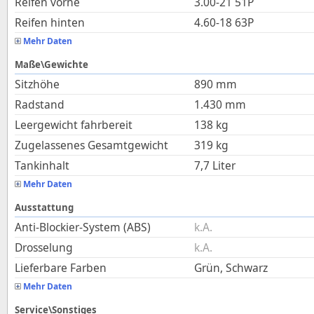
Reifen vorne
3.00-21 51P
Reifen hinten
4.60-18 63P
Mehr Daten
Maße\Gewichte
Sitzhöhe
890
mm
Radstand
1.430
mm
Leergewicht fahrbereit
138
kg
Zugelassenes Gesamtgewicht
319
kg
Tankinhalt
7,7
Liter
Mehr Daten
Ausstattung
Anti-Blockier-System (ABS)
k.A.
Drosselung
k.A.
Lieferbare Farben
Grün, Schwarz
Mehr Daten
Service\Sonstiges