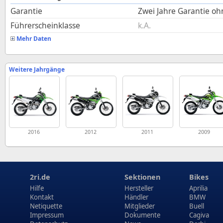
Garantie
Zwei Jahre Garantie o
Führerscheinklasse
k.A.
Mehr Daten
Weitere Jahrgänge
2016
2012
2011
2009
2ri.de
Sektionen
Bikes
Hilfe
Hersteller
Aprilia
Kontakt
Händler
BMW
Netiquette
Mitglieder
Buell
Impressum
Dokumente
Cagiva