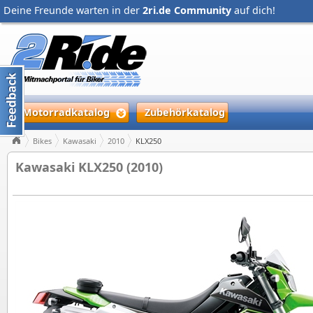
Deine Freunde warten in der
2ri.de Community
auf dich!
Motorradkatalog
Zubehörkatalog
Bikes
Kawasaki
2010
KLX250
Kawasaki KLX250 (2010)