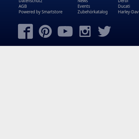
Datenschutz
News
Derbi
AGB
Events
Ducati
Powered by
Smartstore
Zubehörkatalog
Harley-Dav