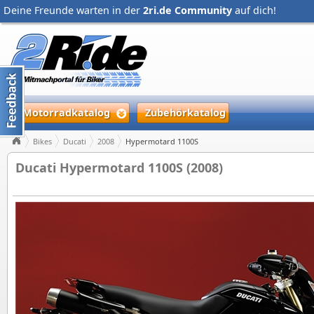
Deine Freunde warten in der
2ri.de Community
auf dich!
Motorradkatalog
Zubehörkatalog
Bikes
Ducati
2008
Hypermotard 1100S
Ducati Hypermotard 1100S (2008)