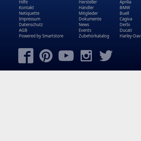
Hilfe
Hersteller
Aprilia
Kontakt
Händler
BMW
Netiquette
Mitglieder
Buell
Impressum
Dokumente
Cagiva
Datenschutz
News
Derbi
AGB
Events
Ducati
Powered by
Smartstore
Zubehörkatalog
Harley-Dav