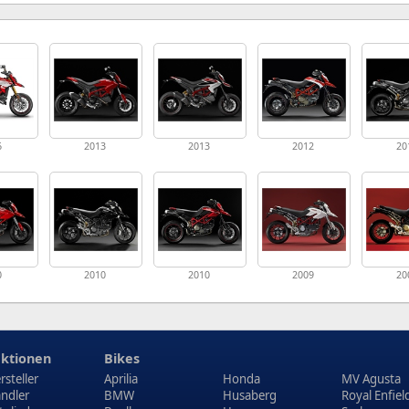
6
2013
2013
2012
20
0
2010
2010
2009
20
ktionen
Bikes
rsteller
Aprilia
Honda
MV Agusta
ndler
BMW
Husaberg
Royal Enfiel