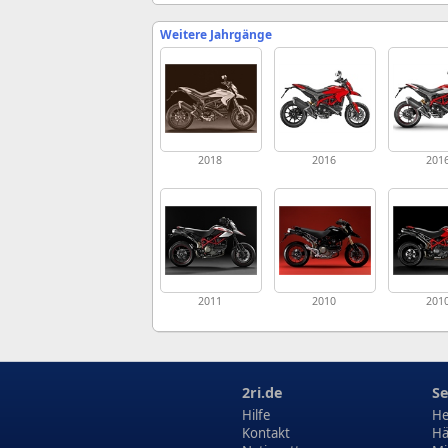
Weitere Jahrgänge
2018
2016
201
2011
2010
201
2ri.de
Se
Hilfe
He
Kontakt
Hä