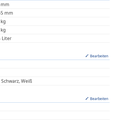
mm
55
mm
kg
kg
4
Liter
Bearbeiten
, Schwarz, Weiß
Bearbeiten