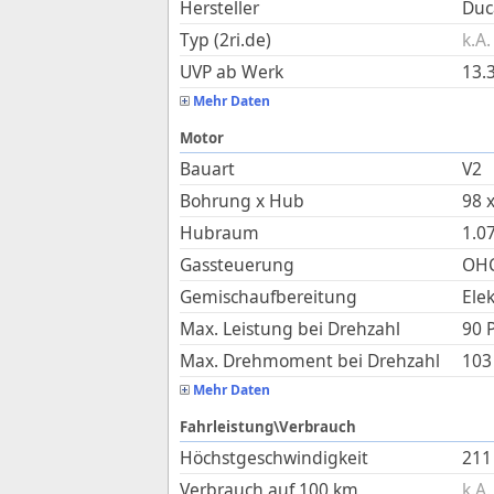
Hersteller
Duc
Typ (2ri.de)
k.A.
UVP ab Werk
13.
Mehr Daten
Motor
Bauart
V2
Bohrung x Hub
98
Hubraum
1.0
Gassteuerung
OHC
Gemischaufbereitung
Ele
Max. Leistung bei Drehzahl
90 
Max. Drehmoment bei Drehzahl
103
Mehr Daten
Fahrleistung\Verbrauch
Höchstgeschwindigkeit
211
Verbrauch auf 100 km
k.A.