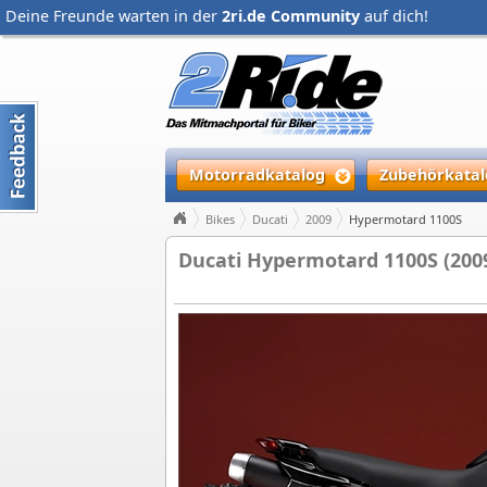
Deine Freunde warten in der
2ri.de Community
auf dich!
Motorradkatalog
Zubehörkatal
Bikes
Ducati
2009
Hypermotard 1100S
Ducati Hypermotard 1100S (200