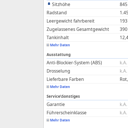
Sitzhöhe
845
Radstand
1.4
Leergewicht fahrbereit
193
Zugelassenes Gesamtgewicht
390
Tankinhalt
12,
Mehr Daten
Ausstattung
Anti-Blockier-System (ABS)
k.A.
Drosselung
k.A.
Lieferbare Farben
Rot
Mehr Daten
Service\Sonstiges
Garantie
k.A.
Führerscheinklasse
k.A.
Mehr Daten