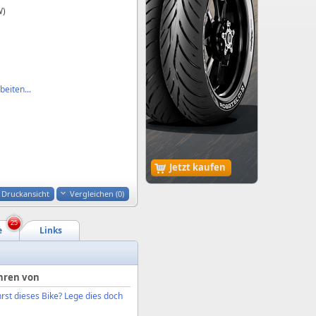
W)
eiten...
Jetzt kaufen
Druckansicht
Vergleichen (
0
)
25
e
Links
hren von
rst dieses Bike? Lege dies doch