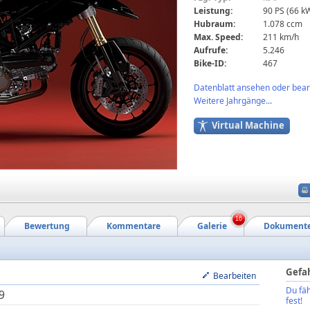
Leistung:
90 PS (66 k
Hubraum:
1.078 ccm
Max. Speed:
211 km/h
Aufrufe:
5.246
Bike-ID:
467
Datenblatt ansehen oder bearb
Weitere Jahrgänge...
Virtual Machine
16
Bewertung
Kommentare
Galerie
Dokument
Gefa
Bearbeiten
Du fäh
9
fest!