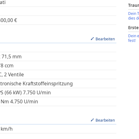
ati
Trau
Dein 
dies d
300,00
€
Erste
Dein 
Bearbeiten
fest!
x
71,5
mm
78
ccm
, 2 Ventile
ktronische Kraftstoffeinspritzung
PS (66 kW)
7.750
U/min
Nm
4.750
U/min
Bearbeiten
km/h