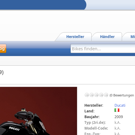
Hersteller
Händler
Mi
og
9)
(0 Bewertungen
Hersteller:
Ducati
Land:
Baujahr:
2009
Typ (2ri.de)
:
k.A.
Modell-Code
:
k.A.
Fzg.-Typ:
k.A.