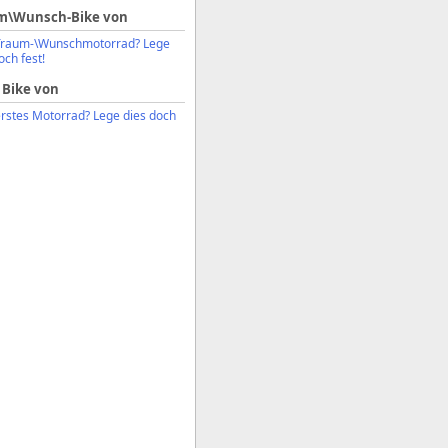
m\Wunsch-Bike von
Traum-\Wunschmotorrad? Lege
och fest!
 Bike von
erstes Motorrad? Lege dies doch