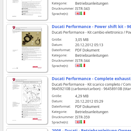
Kategorie:
Betriebsanleitungen
Drucknummer:
ISTR-343
Sprache(n):
Ducati Performance - Power shift kit - 
Ducati Performance - Kit cambio elettronico / Po
Größe:
3,05 MB
Datum:
20.12.2012 05:13
Dateiformat:
PDF Dokument
Kategorie:
Betriebsanleitungen
Drucknummer:
ISTR-344
Sprache(n):
Ducati Performance - Complete exhaust 
Ducati Performance - Kit scarico completo / Comp
96459210B (carbonio/carbon) - 96458910B (titan
Größe:
4,29 MB
Datum:
20.12.2012 05:29
Dateiformat:
PDF Dokument
Kategorie:
Betriebsanleitungen
Drucknummer:
ISTR-359
Sprache(n):
2008 - Ducati - Betriebsanleitung-Own