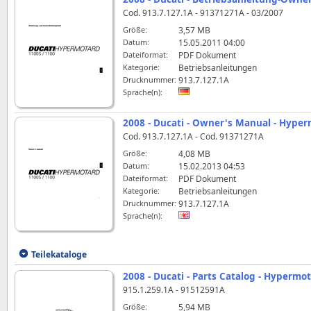
Cod. 913.7.127.1A - 91371271A - 03/2007
Größe:
3,57 MB
Datum:
15.05.2011 04:00
Dateiformat:
PDF Dokument
Kategorie:
Betriebsanleitungen
Drucknummer:
913.7.127.1A
Sprache(n):
2008 - Ducati - Owner's Manual - Hype
Cod. 913.7.127.1A - Cod. 91371271A
Größe:
4,08 MB
Datum:
15.02.2013 04:53
Dateiformat:
PDF Dokument
Kategorie:
Betriebsanleitungen
Drucknummer:
913.7.127.1A
Sprache(n):
Teilekataloge
2008 - Ducati - Parts Catalog - Hypermo
915.1.259.1A - 91512591A
Größe:
5,94 MB