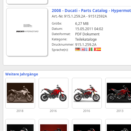
2008 - Ducati - Parts Catalog - Hypermo
Art.-Nr. 915.1.259.2A - 91512592A
Größe:
6,27 MB
Datum:
15.05.2011 04:02
Dateiformat:
PDF Dokument
Kategorie:
Teilekataloge
Drucknummer:
915.1.259.2A
Sprache(n):
Weitere Jahrgänge
2018
2016
2016
2013