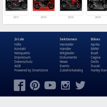
2011
2010
2010
2010
2ri.de
Sektionen
Bikes
Hilfe
Hersteller
Aprilia
Kontakt
Händler
BMW
Netiquette
Mitglieder
Buell
Impressum
Dokumente
Cagiva
Datenschutz
News
Derbi
AGB
Events
Ducati
Powered by
Smartstore
Zubehörkatalog
Harley-Dav