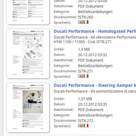
Datum:
20.12.2012 03:08
Dateiformat:
PDF Dokument
Kategorie:
Betriebsanleitungen
Drucknummer:
ISTR-266
Sprache(n):
Ducati Performance - Homologated Perf
Ducati Performance - Kit silenziatore Performa
HYM 1100 / 1100S - Cod. ISTR-271
Größe:
1,3 MB
Datum:
20.12.2012 03:32
Dateiformat:
PDF Dokument
Kategorie:
Betriebsanleitungen
Drucknummer:
ISTR-271
Sprache(n):
Ducati Performance - Steering damper k
Ducati Performance - Kit ammortizzatore di ster
Größe:
1,57 MB
Datum:
20.12.2012 03:35
Dateiformat:
PDF Dokument
Kategorie:
Betriebsanleitungen
Drucknummer:
ISTR-272
Sprache(n):