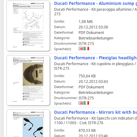
Ducati Performance - Aluminium sump g
Ducati Performance - Kit paracoppa alluminio /
273
Größe:
1,08 MB
Datum:
20.12.2012 03:38
Dateiformat:
PDF Dokument
Kategorie:
Betriebsanleitungen
Drucknummer:
ISTR-273
Sprache(n):
Ducati Performance - Plexiglas headligh
Ducati Performance - Kit cupolino in plexyglass 
ISTR-275
Größe:
750,64 KB
Datum:
20.12.2012 03:43
Dateiformat:
PDF Dokument
Kategorie:
Betriebsanleitungen
Drucknummer:
ISTR-275
Sprache(n):
Ducati Performance - Mirrors kit with b
Ducati Performance - Kit Specchi con indicatori di
1100 / 1100S - Cod. ISTR-276
Größe:
870,53 KB
Datum:
20.12.2012 03:46