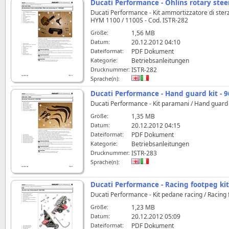
Ducati Performance - Öhlins rotary ste
Ducati Performance - Kit ammortizzatore di ster
HYM 1100 / 1100S - Cod. ISTR-282
Größe:
1,56 MB
Datum:
20.12.2012 04:10
Dateiformat:
PDF Dokument
Kategorie:
Betriebsanleitungen
Drucknummer:
ISTR-282
Sprache(n):
Ducati Performance - Hand guard kit - 
Ducati Performance - Kit paramani / Hand guard
Größe:
1,35 MB
Datum:
20.12.2012 04:15
Dateiformat:
PDF Dokument
Kategorie:
Betriebsanleitungen
Drucknummer:
ISTR-283
Sprache(n):
Ducati Performance - Racing footpeg ki
Ducati Performance - Kit pedane racing / Racing
Größe:
1,23 MB
Datum:
20.12.2012 05:09
Dateiformat:
PDF Dokument