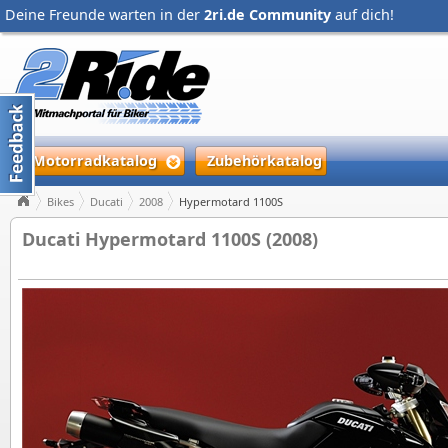
Deine Freunde warten in der
2ri.de Community
auf dich!
Motorradkatalog
Zubehörkatalog
Bikes
Ducati
2008
Hypermotard 1100S
Ducati Hypermotard 1100S (2008)