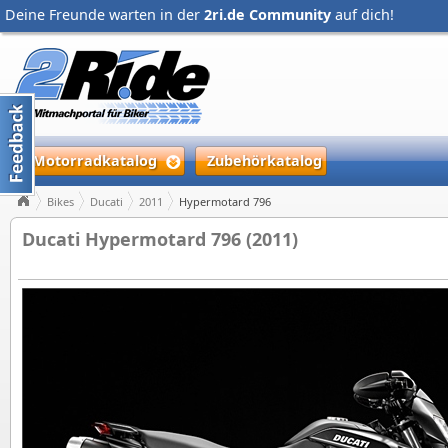
Deine Freunde warten in der
2ri.de Community
auf dich!
Motorradkatalog
Zubehörkatalog
Bikes
Ducati
2011
Hypermotard 796
Ducati Hypermotard 796 (2011)