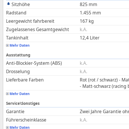
Sitzhöhe
825
mm
Radstand
1.455
mm
Leergewicht fahrbereit
167
kg
Zugelassenes Gesamtgewicht
k.A.
Tankinhalt
12,4
Liter
Mehr Daten
Ausstattung
Anti-Blockier-System (ABS)
k.A.
Drosselung
k.A.
Lieferbare Farben
Rot (rot / schwarz) - Ma
- Matt-schwarz (racing 
Mehr Daten
Service\Sonstiges
Garantie
Zwei Jahre Garantie o
Führerscheinklasse
k.A.
Mehr Daten