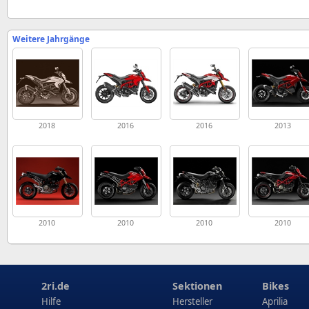
Weitere Jahrgänge
2018
2016
2016
2013
2010
2010
2010
2010
2ri.de
Sektionen
Bikes
Hilfe
Hersteller
Aprilia