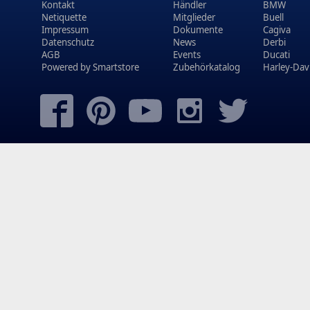
Kontakt
Händler
BMW
Netiquette
Mitglieder
Buell
Impressum
Dokumente
Cagiva
Datenschutz
News
Derbi
AGB
Events
Ducati
Powered by
Smartstore
Zubehörkatalog
Harley-Dav