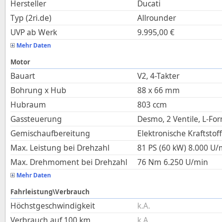
Hersteller
Ducati
Typ (2ri.de)
Allrounder
UVP ab Werk
9.995,00
€
Mehr Daten
Motor
Bauart
V2, 4-Takter
Bohrung x Hub
88
x
66
mm
Hubraum
803
ccm
Gassteuerung
Desmo, 2 Ventile, L-Fo
Gemischaufbereitung
Elektronische Kraftstof
Max. Leistung bei Drehzahl
81 PS (60 kW)
8.000
U/
Max. Drehmoment bei Drehzahl
76
Nm
6.250
U/min
Mehr Daten
Fahrleistung\Verbrauch
Höchstgeschwindigkeit
k.A.
Verbrauch auf 100 km
k.A.