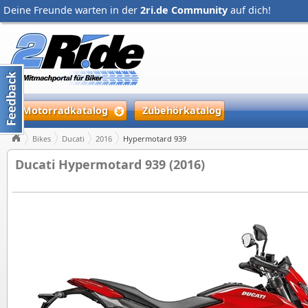
Deine Freunde warten in der
2ri.de Community
auf dich!
Motorradkatalog
Zubehörkatalog
Bikes
Ducati
2016
Hypermotard 939
Ducati Hypermotard 939 (2016)