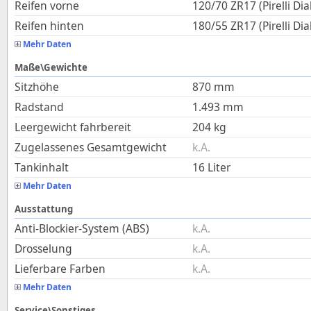
Reifen vorne
120/70 ZR17 (Pirelli Dia
Reifen hinten
180/55 ZR17 (Pirelli Dia
Mehr Daten
Maße\Gewichte
Sitzhöhe
870
mm
Radstand
1.493
mm
Leergewicht fahrbereit
204
kg
Zugelassenes Gesamtgewicht
k.A.
Tankinhalt
16
Liter
Mehr Daten
Ausstattung
Anti-Blockier-System (ABS)
k.A.
Drosselung
k.A.
Lieferbare Farben
k.A.
Mehr Daten
Service\Sonstiges