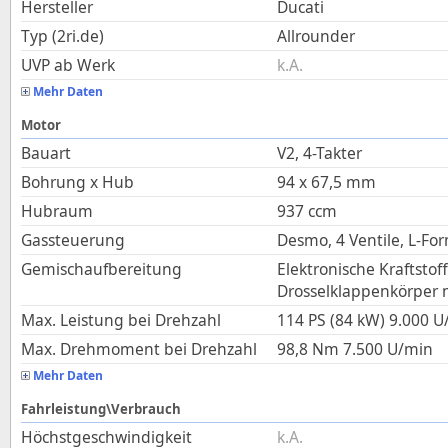
Hersteller
Ducati
Typ (2ri.de)
Allrounder
UVP ab Werk
k.A.
Mehr Daten
Motor
Bauart
V2, 4-Takter
Bohrung x Hub
94
x
67,5
mm
Hubraum
937
ccm
Gassteuerung
Desmo, 4 Ventile, L-For
Gemischaufbereitung
Elektronische Kraftstof
Drosselklappenkörper 
Max. Leistung bei Drehzahl
114 PS (84 kW)
9.000
U
Max. Drehmoment bei Drehzahl
98,8
Nm
7.500
U/min
Mehr Daten
Fahrleistung\Verbrauch
Höchstgeschwindigkeit
k.A.