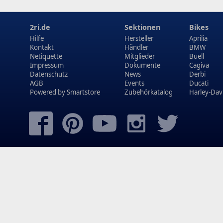
2ri.de
Sektionen
Bikes
Hilfe
Hersteller
Aprilia
Kontakt
Händler
BMW
Netiquette
Mitglieder
Buell
Impressum
Dokumente
Cagiva
Datenschutz
News
Derbi
AGB
Events
Ducati
Powered by
Smartstore
Zubehörkatalog
Harley-Dav