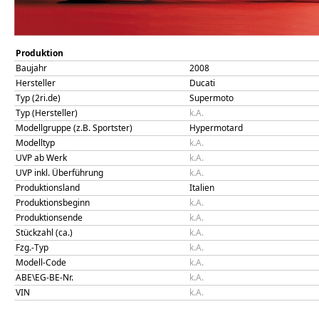
Produktion
Baujahr
2008
Hersteller
Ducati
Typ (2ri.de)
Supermoto
Typ (Hersteller)
k.A.
Modellgruppe (z.B. Sportster)
Hypermotard
Modelltyp
k.A.
UVP ab Werk
k.A.
UVP inkl. Überführung
k.A.
Produktionsland
Italien
Produktionsbeginn
k.A.
Produktionsende
k.A.
Stückzahl (ca.)
k.A.
Fzg.-Typ
k.A.
Modell-Code
k.A.
ABE\EG-BE-Nr.
k.A.
VIN
k.A.