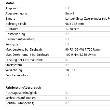
Motor
Abgasnorm
k.A.
Abgasreinigung
Euro 3
Bauart
Luftgekühlter Zweizylinder in L-
Bohrung x Hub
98
x
71,5
mm
Hubraum
1.078
ccm
Gassteuerung
k.A.
Gemischaufbereitung
k.A.
Kühlsystem
k.A.
Max. Leistung bei Drehzahl
90 PS (66 kW)
7.750
U/min
Max. Drehmoment bei Drehzahl
102,9
Nm
4.750
U/min
Leistung der Lichtmaschine
k.A.
Startsystem
k.A.
Verdichtung
10,5
: 1
Zündkerzen-Typ
k.A.
Fahrleistung\Verbrauch
Höchstgeschwindigkeit
k.A.
Verbrauch auf 100 km
k.A.
Benzin (Oktangehalt)
k.A.