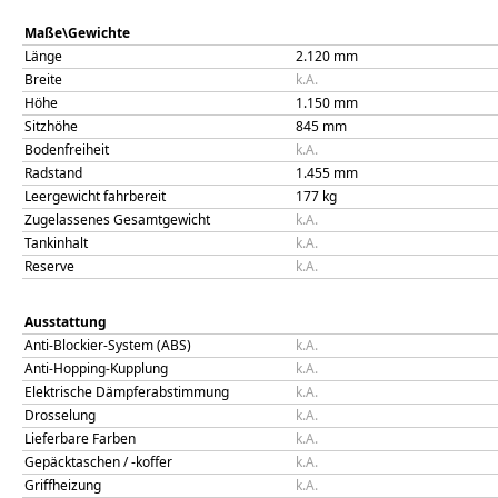
Maße\Gewichte
Länge
2.120
mm
Breite
k.A.
Höhe
1.150
mm
Sitzhöhe
845
mm
Bodenfreiheit
k.A.
Radstand
1.455
mm
Leergewicht fahrbereit
177
kg
Zugelassenes Gesamtgewicht
k.A.
Tankinhalt
k.A.
Reserve
k.A.
Ausstattung
Anti-Blockier-System (ABS)
k.A.
Anti-Hopping-Kupplung
k.A.
Elektrische Dämpferabstimmung
k.A.
Drosselung
k.A.
Lieferbare Farben
k.A.
Gepäcktaschen / -koffer
k.A.
Griffheizung
k.A.