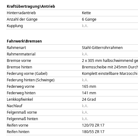
Kraftübertragung\Antrieb
Hinterradantrieb
Kette
Anzahl der Gänge
6 Gänge
Kupplung
k.A.
Fahrwerk\Bremsen
Rahmenart
Stahl-Gitterrohrrahmen
Rahmenmaterial
k.A.
Bremse vorne
2 x 305 mm halbschwimmend gel
Bremse hinten
Bremsscheibe mit 245mm Durch
Federung vorne (Gabel)
Komplett einstellbare Marzocch
Federung hinten (Schwinge)
k.A.
Federweg vorne
165
mm
Federweg hinten
141
mm
Lenkkopfwinkel
24
Grad
Nachlauf
k.A.
Felgenmaß vorne
k.A.
Felgenmaß hinten
k.A.
Reifen vorne
120/70 ZR 17
Reifen hinten
180/55 ZR 17