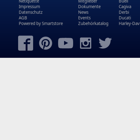
Netiquette
Mitglieder
Buell
Impressum
Dokumente
Cagiva
Datenschutz
News
Derbi
AGB
Events
Ducati
Powered by
Smartstore
Zubehörkatalog
Harley-Dav