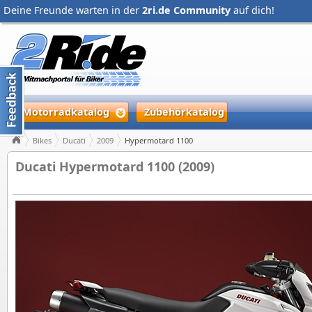
Deine Freunde warten in der
2ri.de Community
auf dich!
Motorradkatalog
Zubehörkatalog
Bikes
Ducati
2009
Hypermotard 1100
Ducati Hypermotard 1100 (2009)