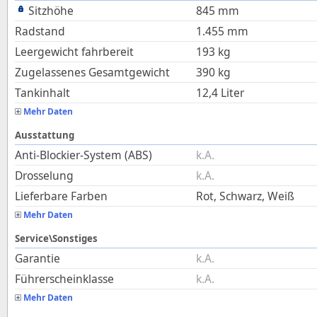
Sitzhöhe
845
mm
Radstand
1.455
mm
Leergewicht fahrbereit
193
kg
Zugelassenes Gesamtgewicht
390
kg
Tankinhalt
12,4
Liter
Mehr Daten
Ausstattung
Anti-Blockier-System (ABS)
k.A.
Drosselung
k.A.
Lieferbare Farben
Rot, Schwarz, Weiß
Mehr Daten
Service\Sonstiges
Garantie
k.A.
Führerscheinklasse
k.A.
Mehr Daten