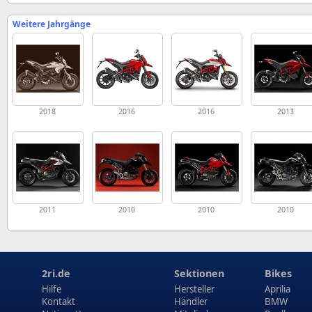
Weitere Jahrgänge
2018
2016
2016
2013
2011
2010
2010
2010
2ri.de
Sektionen
Bikes
Hilfe
Hersteller
Aprilia
Kontakt
Händler
BMW