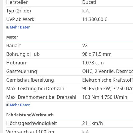
Hersteller
Ducati
Typ (2ri.de)
k.A.
UVP ab Werk
11.300,00
€
Mehr Daten
Motor
Bauart
V2
Bohrung x Hub
98
x
71,5
mm
Hubraum
1.078
ccm
Gassteuerung
OHC, 2 Ventile, Desmo
Gemischaufbereitung
Elektronische Kraftstof
Max. Leistung bei Drehzahl
90 PS (66 kW)
7.750
U/
Max. Drehmoment bei Drehzahl
103
Nm
4.750
U/min
Mehr Daten
Fahrleistung\Verbrauch
Höchstgeschwindigkeit
211
km/h
Verbrauch auf 100 km
k.A.