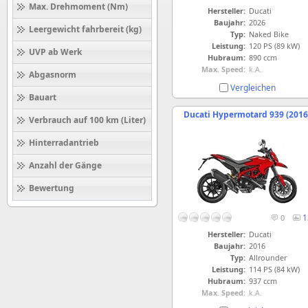
Max. Drehmoment (Nm)
Hersteller:
Ducati
Baujahr:
2026
Leergewicht fahrbereit (kg)
Typ:
Naked Bike
Leistung:
120 PS (89 kW)
UVP ab Werk
Hubraum:
890 ccm
Max. Speed:
k.A.
Abgasnorm
Vergleichen
Bauart
Ducati Hypermotard 939 (2016
Verbrauch auf 100 km (Liter)
Hinterradantrieb
Anzahl der Gänge
Bewertung
1
0
Hersteller:
Ducati
Baujahr:
2016
Typ:
Allrounder
Leistung:
114 PS (84 kW)
Hubraum:
937 ccm
Max. Speed:
k.A.