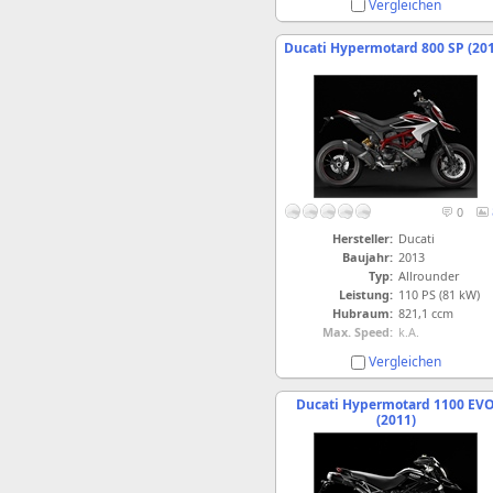
Vergleichen
Ducati Hypermotard 800 SP (20
0
Hersteller:
Ducati
Baujahr:
2013
Typ:
Allrounder
Leistung:
110 PS (81 kW)
Hubraum:
821,1 ccm
Max. Speed:
k.A.
Vergleichen
Ducati Hypermotard 1100 EV
(2011)