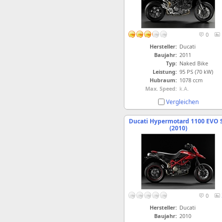
0
Hersteller:
Ducati
Baujahr:
2011
Typ:
Naked Bike
Leistung:
95 PS (70 kW)
Hubraum:
1078 ccm
Max. Speed:
k.A.
Vergleichen
Ducati Hypermotard 1100 EVO 
(2010)
0
Hersteller:
Ducati
Baujahr:
2010