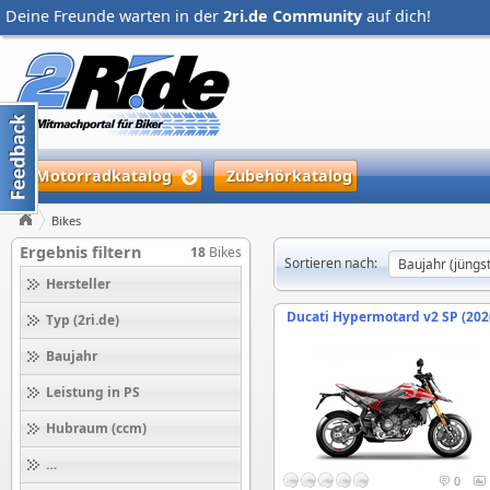
Deine Freunde warten in der
2ri.de Community
auf dich!
Motorradkatalog
Zubehörkatalog
Bikes
Ergebnis filtern
18
Bikes
Sortieren nach:
Hersteller
Ducati Hypermotard v2 SP (202
Typ (2ri.de)
Baujahr
Leistung in PS
Hubraum (ccm)
Höchstgeschwindigkeit (km/h)
0