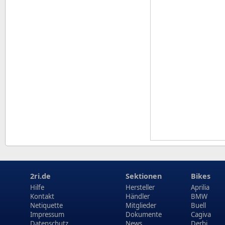
2ri.de
Sektionen
Bikes
Hilfe
Hersteller
Aprilia
Kontakt
Händler
BMW
Netiquette
Mitglieder
Buell
Impressum
Dokumente
Cagiva
Datenschutz
News
Derbi