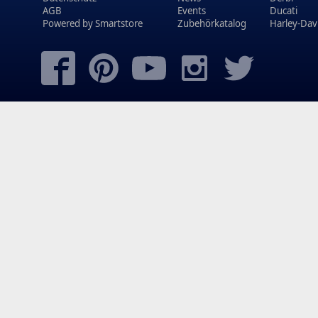
AGB
Events
Ducati
Powered by
Smartstore
Zubehörkatalog
Harley-Dav