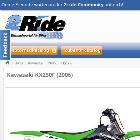
Deine Freunde warten in der
2ri.de Community
auf dich!
Motorradkatalog
Zubehörkatalog
Bikes
Kawasaki
2006
KX250F
Kawasaki KX250F (2006)