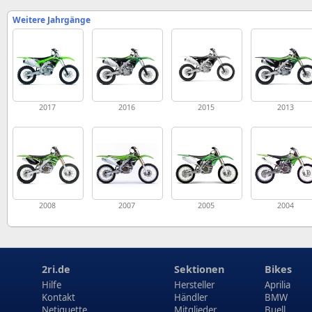
Weitere Jahrgänge
2017
2016
2015
2013
2008
2007
2005
2004
2ri.de
Sektionen
Bikes
Hilfe
Hersteller
Aprilia
Kontakt
Händler
BMW
Netiquette
Mitglieder
Buell