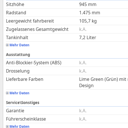
Sitzhöhe
945
mm
Radstand
1.475
mm
Leergewicht fahrbereit
105,7
kg
Zugelassenes Gesamtgewicht
k.A.
Tankinhalt
7,2
Liter
Mehr Daten
Ausstattung
Anti-Blockier-System (ABS)
k.A.
Drosselung
k.A.
Lieferbare Farben
Lime Green (Grün) mit
Design
Mehr Daten
Service\Sonstiges
Garantie
k.A.
Führerscheinklasse
k.A.
Mehr Daten