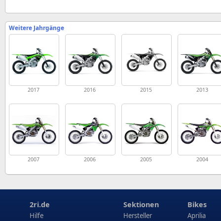
Weitere Jahrgänge
2017
2016
2015
2013
2007
2006
2005
2004
2ri.de
Sektionen
Bikes
Hilfe
Hersteller
Aprilia