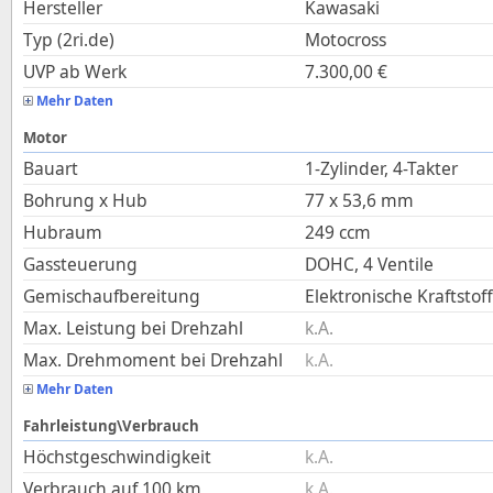
Hersteller
Kawasaki
Typ (2ri.de)
Motocross
UVP ab Werk
7.300,00
€
Mehr Daten
Motor
Bauart
1-Zylinder, 4-Takter
Bohrung x Hub
77
x
53,6
mm
Hubraum
249
ccm
Gassteuerung
DOHC, 4 Ventile
Gemischaufbereitung
Elektronische Kraftstof
Max. Leistung bei Drehzahl
k.A.
Max. Drehmoment bei Drehzahl
k.A.
Mehr Daten
Fahrleistung\Verbrauch
Höchstgeschwindigkeit
k.A.
Verbrauch auf 100 km
k.A.