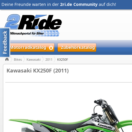
Deine Freunde warten in der
2ri.de Community
auf dich!
Motorradkatalog
Zubehörkatalog
Bikes
Kawasaki
2011
KX250F
Kawasaki KX250F (2011)