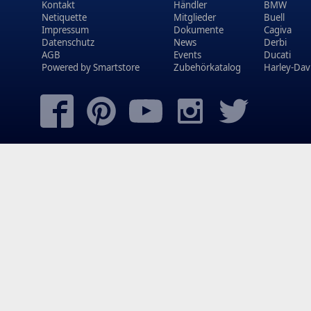
Kontakt
Händler
BMW
Netiquette
Mitglieder
Buell
Impressum
Dokumente
Cagiva
Datenschutz
News
Derbi
AGB
Events
Ducati
Powered by
Smartstore
Zubehörkatalog
Harley-Dav