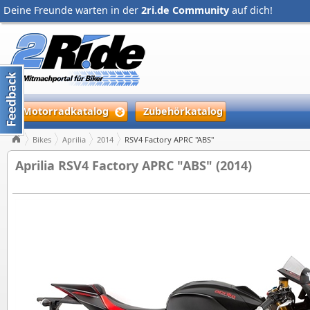
Deine Freunde warten in der
2ri.de Community
auf dich!
Motorradkatalog
Zubehörkatalog
Bikes
Aprilia
2014
RSV4 Factory APRC "ABS"
Aprilia RSV4 Factory APRC "ABS" (2014)