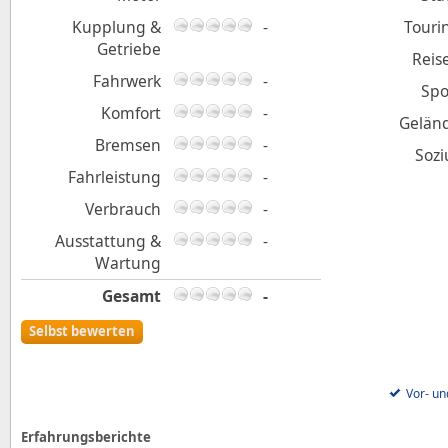
Kupplung &
-
Touri
Getriebe
Reis
Fahrwerk
-
Spo
Komfort
-
Gelän
Bremsen
-
Sozi
Fahrleistung
-
Verbrauch
-
Ausstattung &
-
Wartung
Gesamt
-
Selbst bewerten
Vor- un
Erfahrungsberichte