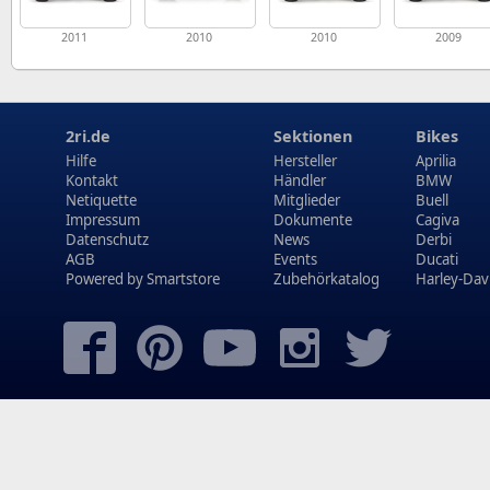
2011
2010
2010
2009
2ri.de
Sektionen
Bikes
Hilfe
Hersteller
Aprilia
Kontakt
Händler
BMW
Netiquette
Mitglieder
Buell
Impressum
Dokumente
Cagiva
Datenschutz
News
Derbi
AGB
Events
Ducati
Powered by
Smartstore
Zubehörkatalog
Harley-Dav