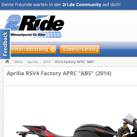
Deine Freunde warten in der
2ri.de Community
auf dich!
Motorradkatalog
Zubehörkatalog
Bikes
Aprilia
2014
RSV4 Factory APRC "ABS"
Aprilia RSV4 Factory APRC "ABS" (2014)