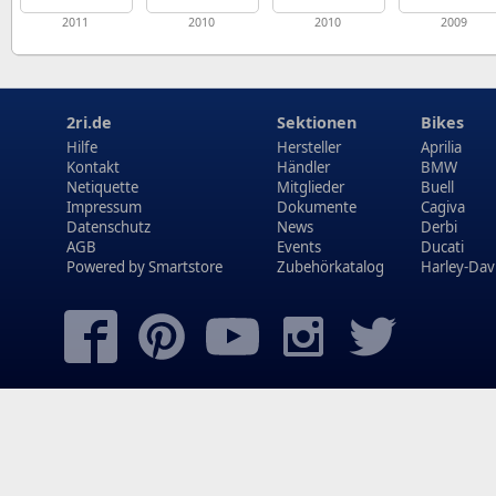
2011
2010
2010
2009
2ri.de
Sektionen
Bikes
Hilfe
Hersteller
Aprilia
Kontakt
Händler
BMW
Netiquette
Mitglieder
Buell
Impressum
Dokumente
Cagiva
Datenschutz
News
Derbi
AGB
Events
Ducati
Powered by
Smartstore
Zubehörkatalog
Harley-Dav