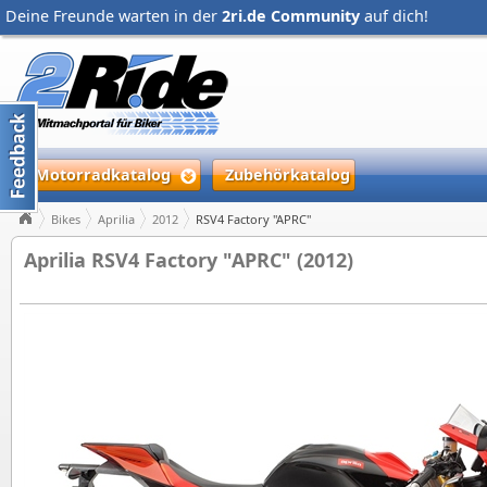
Deine Freunde warten in der
2ri.de Community
auf dich!
Motorradkatalog
Zubehörkatalog
Bikes
Aprilia
2012
RSV4 Factory "APRC"
Aprilia RSV4 Factory "APRC" (2012)