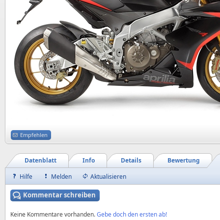
Empfehlen
Datenblatt
Info
Details
Bewertung
Hilfe
Melden
Aktualisieren
Kommentar schreiben
Keine Kommentare vorhanden.
Gebe doch den ersten ab!