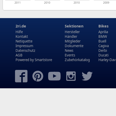
2011
2010
2010
2009
2ri.de
Sektionen
Bikes
Hilfe
Hersteller
Aprilia
Kontakt
Händler
BMW
Netiquette
Mitglieder
Buell
Impressum
Dokumente
Cagiva
Datenschutz
News
Derbi
AGB
Events
Ducati
Powered by
Smartstore
Zubehörkatalog
Harley-Dav