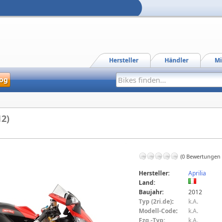
Hersteller
Händler
Mi
og
12)
(0 Bewertungen
Hersteller:
Aprilia
Land:
Baujahr:
2012
Typ (2ri.de)
:
k.A.
Modell-Code
:
k.A.
Fzg.-Typ:
k.A.