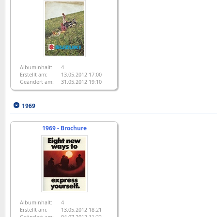
Albuminhalt:
4
Erstellt am:
13.05.2012 17:00
Geändert am:
31.05.2012 19:10
1969
1969 - Brochure
Albuminhalt:
4
Erstellt am:
13.05.2012 18:21
Geändert am:
04.07.2012 11:22