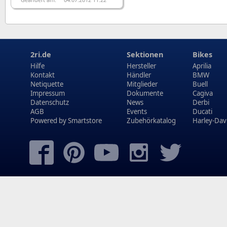
2ri.de
Sektionen
Bikes
Hilfe
Hersteller
Aprilia
Kontakt
Händler
BMW
Netiquette
Mitglieder
Buell
Impressum
Dokumente
Cagiva
Datenschutz
News
Derbi
AGB
Events
Ducati
Powered by
Smartstore
Zubehörkatalog
Harley-Dav