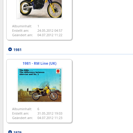
Albuminhalt:
1
Erstellt am:
24.05.2012 04:57
Geändert am:
04.07.2012 11:22
1981
1981 - RM Line (UK)
Albuminhalt:
6
Erstellt am:
31.05.2012 19:03
Geändert am:
04.07.2012 11:23
1976