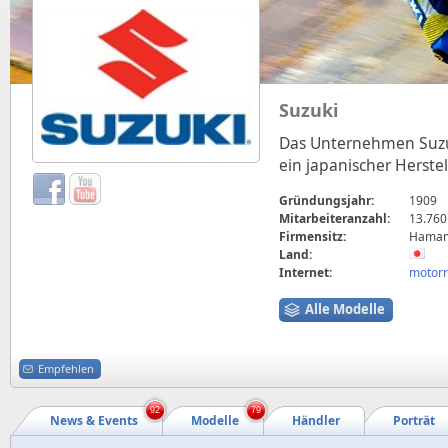
Suzuki
Das Unternehmen Suzuki
ein japanischer Herst
Gründungsjahr:
1909
Mitarbeiteranzahl:
13.760
Firmensitz:
Hamama
Land:
Internet:
motorr
Alle Modelle
Empfehlen
92
79
News & Events
Modelle
Händler
Porträt