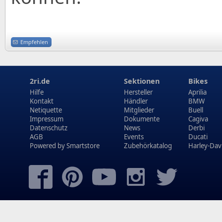
Empfehlen
2ri.de
Sektionen
Bikes
Hilfe
Hersteller
Aprilia
Kontakt
Händler
BMW
Netiquette
Mitglieder
Buell
Impressum
Dokumente
Cagiva
Datenschutz
News
Derbi
AGB
Events
Ducati
Powered by
Smartstore
Zubehörkatalog
Harley-Dav