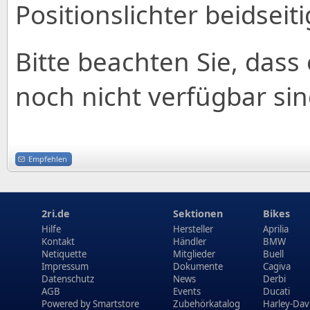
Positionslichter beidseiti
Bitte beachten Sie, dass 
noch nicht verfügbar sin
Empfehlen
2ri.de
Sektionen
Bikes
Hilfe
Hersteller
Aprilia
Kontakt
Händler
BMW
Netiquette
Mitglieder
Buell
Impressum
Dokumente
Cagiva
Datenschutz
News
Derbi
AGB
Events
Ducati
Powered by
Smartstore
Zubehörkatalog
Harley-Dav