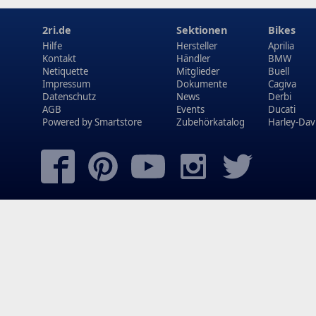
2ri.de
Sektionen
Bikes
Hilfe
Hersteller
Aprilia
Kontakt
Händler
BMW
Netiquette
Mitglieder
Buell
Impressum
Dokumente
Cagiva
Datenschutz
News
Derbi
AGB
Events
Ducati
Powered by
Smartstore
Zubehörkatalog
Harley-Dav