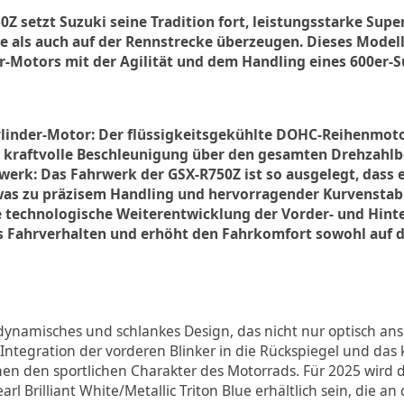
0Z setzt Suzuki seine Tradition fort, leistungsstarke Sup
ße als auch auf der Rennstrecke überzeugen. Dieses Model
r-Motors mit der Agilität und dem Handling eines 600er-S
ylinder-Motor: Der flüssigkeitsgekühlte DOHC-Reihenmoto
 kraftvolle Beschleunigung über den gesamten Drehzahlb
rk: Das Fahrwerk der GSX-R750Z ist so ausgelegt, dass es
 was zu präzisem Handling und hervorragender Kurvenstabi
ie technologische Weiterentwicklung der Vorder- und Hin
s Fahrverhalten und erhöht den Fahrkomfort sowohl auf d
dynamisches und schlankes Design, das nicht nur optisch ans
 Integration der vorderen Blinker in die Rückspiegel und da
hen den sportlichen Charakter des Motorrads. Für 2025 wird 
l Brilliant White/Metallic Triton Blue erhältlich sein, die an 