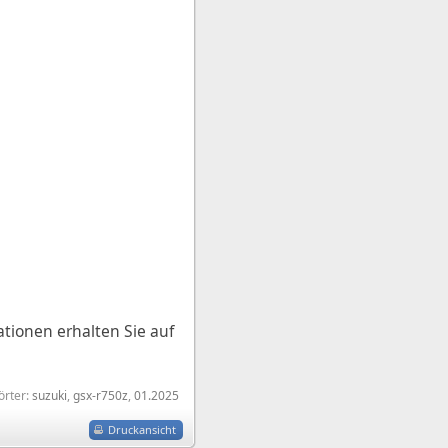
ationen erhalten Sie auf
örter:
suzuki
,
gsx-r750z
,
01.2025
Druckansicht