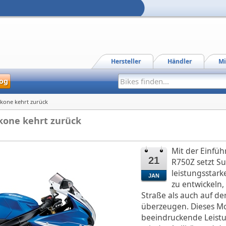
Hersteller
Händler
Mi
og
Ikone kehrt zurück
Ikone kehrt zurück
Mit der Einfü
21
R750Z setzt Suz
leistungsstar
JAN
zu entwickeln,
Straße als auch auf de
überzeugen. Dieses Mo
beeindruckende Leistu