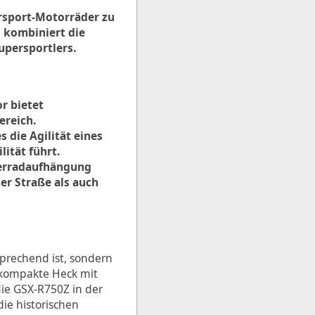
ersport-Motorräder zu
l kombiniert die
upersportlers.
r bietet
ereich.
 die Agilität eines
lität führt.
terradaufhängung
er Straße als auch
prechend ist, sondern
s kompakte Heck mit
die GSX-R750Z in der
die historischen