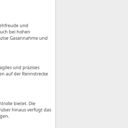
rehfreude und
auch bei hohen
präzise Gasannahme und
agiles und präzises
ven auf der Rennstrecke
rolle bietet. Die
über hinaus verfügt das
igen.