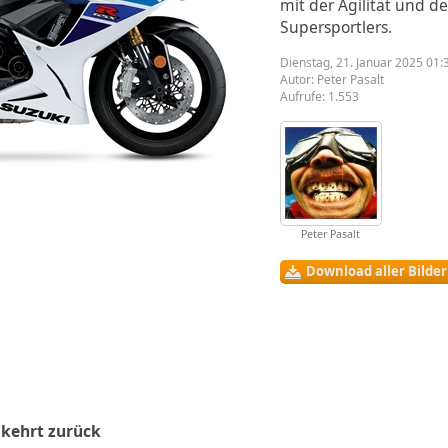
mit der Agilität und d
Supersportlers.
Dienstag, 21. Januar 2025 01:
Autor:
Peter Pasalt
Aufrufe: 1.553
Peter Pasalt
Download aller Bilde
 kehrt zurück