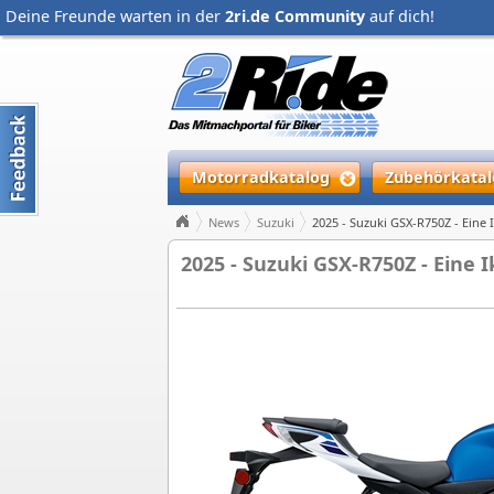
Deine Freunde warten in der
2ri.de Community
auf dich!
Motorradkatalog
Zubehörkatal
News
Suzuki
2025 - Suzuki GSX-R750Z - Eine 
2025 - Suzuki GSX-R750Z - Eine 