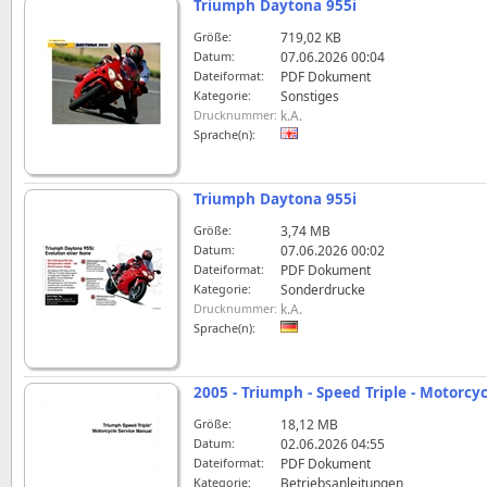
Triumph Daytona 955i
Größe:
719,02 KB
Datum:
07.06.2026 00:04
Dateiformat:
PDF Dokument
Kategorie:
Sonstiges
Drucknummer:
k.A.
Sprache(n):
Triumph Daytona 955i
Größe:
3,74 MB
Datum:
07.06.2026 00:02
Dateiformat:
PDF Dokument
Kategorie:
Sonderdrucke
Drucknummer:
k.A.
Sprache(n):
2005 - Triumph - Speed Triple - Motorcy
Größe:
18,12 MB
Datum:
02.06.2026 04:55
Dateiformat:
PDF Dokument
Kategorie:
Betriebsanleitungen