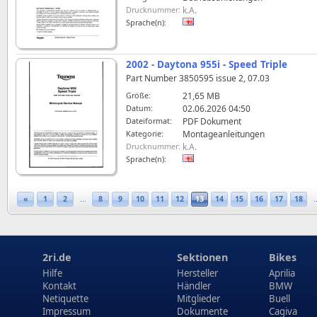
Drucknummer:
k.A.
Sprache(n):
2002 - Daytona 955i - Speed Triple
Part Number 3850595 issue 2, 07.03
Größe:
21,65 MB
Datum:
02.06.2026 04:50
Dateiformat:
PDF Dokument
Kategorie:
Montageanleitungen
Drucknummer:
k.A.
Sprache(n):
«
1
2
...
8
9
10
11
12
13
14
15
16
17
18
.
2ri.de
Sektionen
Bikes
Hilfe
Hersteller
Aprilia
Kontakt
Händler
BMW
Netiquette
Mitglieder
Buell
Impressum
Dokumente
Cagiva