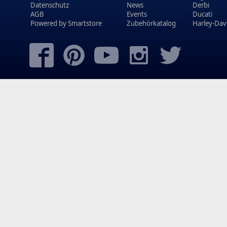
Datenschutz
News
Derbi
AGB
Events
Ducati
Powered by
Smartstore
Zubehörkatalog
Harley-Dav