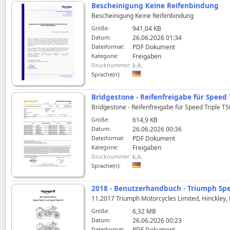
Bescheinigung Keine Reifenbindung
Bescheinigung Keine Reifenbindung
Größe:
941,04 KB
Datum:
26.06.2026 01:34
Dateiformat:
PDF Dokument
Kategorie:
Freigaben
Drucknummer:
k.A.
Sprache(n):
Bridgestone - Reifenfreigabe für Speed 
Bridgestone - Reifenfreigabe für Speed Triple
Größe:
614,9 KB
Datum:
26.06.2026 00:36
Dateiformat:
PDF Dokument
Kategorie:
Freigaben
Drucknummer:
k.A.
Sprache(n):
2018 - Benutzerhandbuch - Triumph Spee
11.2017 Triumph Motorcycles Limited, Hinckley
Größe:
6,32 MB
Datum:
26.06.2026 00:23
Dateiformat:
PDF Dokument