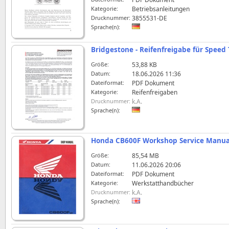
Kategorie:
Betriebsanleitungen
Drucknummer:
3855531-DE
Sprache(n):
Bridgestone - Reifenfreigabe für Speed 
Größe:
53,88 KB
Datum:
18.06.2026 11:36
Dateiformat:
PDF Dokument
Kategorie:
Reifenfreigaben
Drucknummer:
k.A.
Sprache(n):
Honda CB600F Workshop Service Manu
Größe:
85,54 MB
Datum:
11.06.2026 20:06
Dateiformat:
PDF Dokument
Kategorie:
Werkstatthandbücher
Drucknummer:
k.A.
Sprache(n):