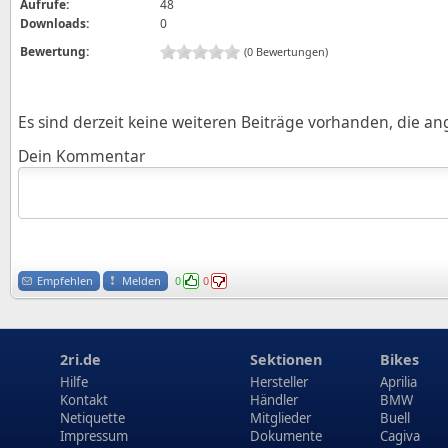
Aufrufe:
48
Downloads:
0
Bewertung:
(0 Bewertungen)
Es sind derzeit keine weiteren Beiträge vorhanden, die a
Dein Kommentar
Empfehlen
Melden
0
0
2ri.de
Sektionen
Bikes
Hilfe
Hersteller
Aprilia
Kontakt
Händler
BMW
Netiquette
Mitglieder
Buell
Impressum
Dokumente
Cagiva