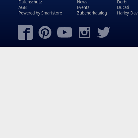
Datenschutz
News
Derbi
AGB
Events
Ducati
Powered by
Smartstore
Zubehörkatalog
Harley-Dav