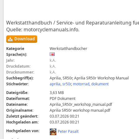
Werkstatthandbuch / Service- und Reparaturanleitung fuer
Quelle: motorcyclemanuals.info.
Download
Kategorie
Werkstatthandbücher
Sprache(n):
Jahr:
k.A.
Druckdatum:
k.A.
Drucknummer:
k.A.
Suchbegriff(e):
Aprilia, SR50r, Aprilia SR50r Workshop Manual
Stichwörter:
aprilia
,
sr50r
,
motorrad
,
dokument
Dateigröße:
3,63 MB
Dateiformat:
PDF Dokument
Dateiname:
Aprilia_SR50r_workshop_manual.pdf
Originalname:
Aprilia SR50r workshop manual.pdf
Zuletzt geändert:
03.07.2026 00:21
Hochgeladen am:
03.07.2026 00:21
Hochgeladen von:
Peter Pasalt