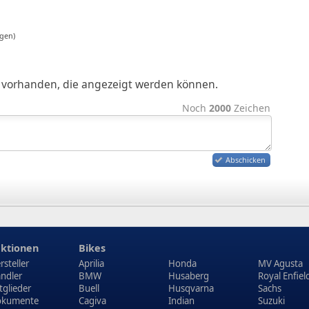
gen)
ge vorhanden, die angezeigt werden können.
Noch
2000
Zeichen
Abschicken
ktionen
Bikes
rsteller
Aprilia
Honda
MV Agusta
ndler
BMW
Husaberg
Royal Enfiel
tglieder
Buell
Husqvarna
Sachs
kumente
Cagiva
Indian
Suzuki