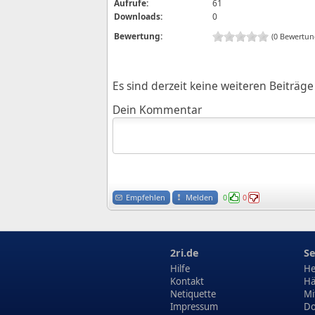
Aufrufe:
61
Downloads:
0
Bewertung:
(0 Bewertun
Es sind derzeit keine weiteren Beiträ
Dein Kommentar
Empfehlen
Melden
0
0
2ri.de
Se
Hilfe
He
Kontakt
Hä
Netiquette
Mi
Impressum
Do