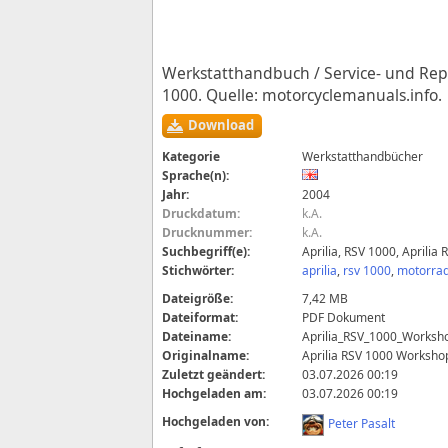
Werkstatthandbuch / Service- und Repa
1000. Quelle: motorcyclemanuals.info.
Download
Kategorie
Werkstatthandbücher
Sprache(n):
Jahr:
2004
Druckdatum:
k.A.
Drucknummer:
k.A.
Suchbegriff(e):
Aprilia, RSV 1000, April
Stichwörter:
aprilia
,
rsv 1000
,
motorra
Dateigröße:
7,42 MB
Dateiformat:
PDF Dokument
Dateiname:
Aprilia_RSV_1000_Worksh
Originalname:
Aprilia RSV 1000 Worksho
Zuletzt geändert:
03.07.2026 00:19
Hochgeladen am:
03.07.2026 00:19
Hochgeladen von:
Peter Pasalt