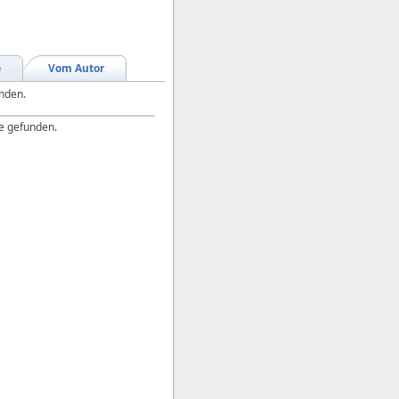
e
Vom Autor
unden.
e gefunden.