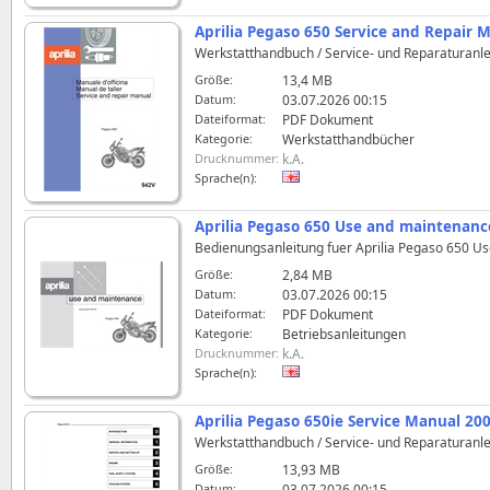
Aprilia Pegaso 650 Service and Repair 
Werkstatthandbuch / Service- und Reparaturanlei
Größe:
13,4 MB
Datum:
03.07.2026 00:15
Dateiformat:
PDF Dokument
Kategorie:
Werkstatthandbücher
Drucknummer:
k.A.
Sprache(n):
Aprilia Pegaso 650 Use and maintenan
Bedienungsanleitung fuer Aprilia Pegaso 650 Us
Größe:
2,84 MB
Datum:
03.07.2026 00:15
Dateiformat:
PDF Dokument
Kategorie:
Betriebsanleitungen
Drucknummer:
k.A.
Sprache(n):
Aprilia Pegaso 650ie Service Manual 20
Werkstatthandbuch / Service- und Reparaturanlei
Größe:
13,93 MB
Datum:
03.07.2026 00:15