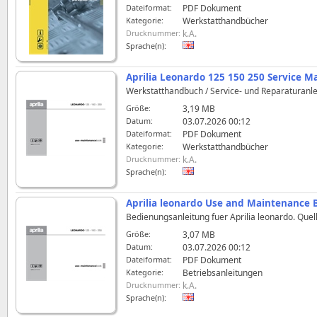
Dateiformat:
PDF Dokument
Kategorie:
Werkstatthandbücher
Drucknummer:
k.A.
Sprache(n):
Aprilia Leonardo 125 150 250 Service M
Werkstatthandbuch / Service- und Reparaturanlei
Größe:
3,19 MB
Datum:
03.07.2026 00:12
Dateiformat:
PDF Dokument
Kategorie:
Werkstatthandbücher
Drucknummer:
k.A.
Sprache(n):
Aprilia leonardo Use and Maintenance 
Bedienungsanleitung fuer Aprilia leonardo. Quel
Größe:
3,07 MB
Datum:
03.07.2026 00:12
Dateiformat:
PDF Dokument
Kategorie:
Betriebsanleitungen
Drucknummer:
k.A.
Sprache(n):