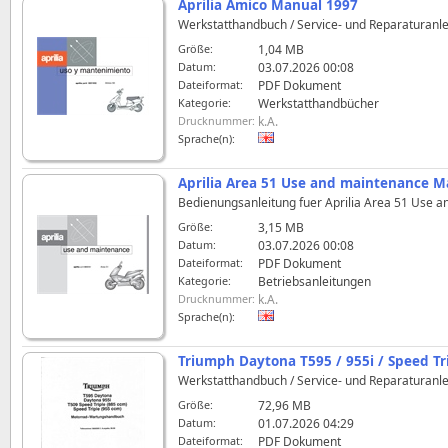
Aprilia Amico Manual 1997
Werkstatthandbuch / Service- und Reparaturanlei
Größe:
1,04 MB
Datum:
03.07.2026 00:08
Dateiformat:
PDF Dokument
Kategorie:
Werkstatthandbücher
Drucknummer:
k.A.
Sprache(n):
Aprilia Area 51 Use and maintenance M
Bedienungsanleitung fuer Aprilia Area 51 Use a
Größe:
3,15 MB
Datum:
03.07.2026 00:08
Dateiformat:
PDF Dokument
Kategorie:
Betriebsanleitungen
Drucknummer:
k.A.
Sprache(n):
Triumph Daytona T595 / 955i / Speed Tr
Werkstatthandbuch / Service- und Reparaturanle
Größe:
72,96 MB
Datum:
01.07.2026 04:29
Dateiformat:
PDF Dokument