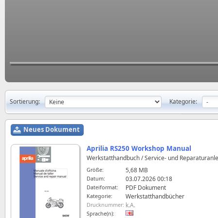
Sortierung:
Kategorie:
Neues Dokument
Aprilia RS250 Workshop Manual
Werkstatthandbuch / Service- und Reparaturanlei
Größe:
5,68 MB
Datum:
03.07.2026 00:18
Dateiformat:
PDF Dokument
Kategorie:
Werkstatthandbücher
Drucknummer:
k.A.
Sprache(n):