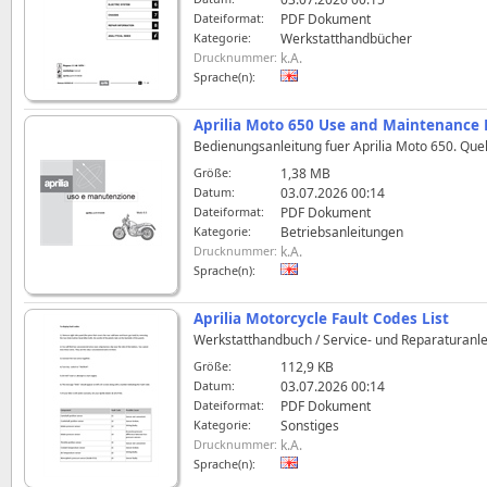
Dateiformat:
PDF Dokument
Kategorie:
Werkstatthandbücher
Drucknummer:
k.A.
Sprache(n):
Aprilia Moto 650 Use and Maintenance
Bedienungsanleitung fuer Aprilia Moto 650. Quel
Größe:
1,38 MB
Datum:
03.07.2026 00:14
Dateiformat:
PDF Dokument
Kategorie:
Betriebsanleitungen
Drucknummer:
k.A.
Sprache(n):
Aprilia Motorcycle Fault Codes List
Werkstatthandbuch / Service- und Reparaturanlei
Größe:
112,9 KB
Datum:
03.07.2026 00:14
Dateiformat:
PDF Dokument
Kategorie:
Sonstiges
Drucknummer:
k.A.
Sprache(n):