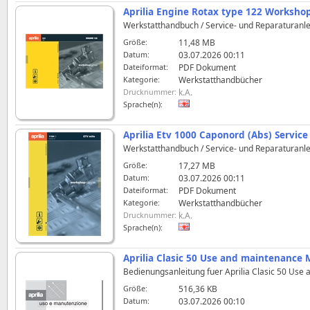
Aprilia Engine Rotax type 122 Worksho
Werkstatthandbuch / Service- und Reparaturanlei
Größe:
11,48 MB
Datum:
03.07.2026 00:11
Dateiformat:
PDF Dokument
Kategorie:
Werkstatthandbücher
Drucknummer:
k.A.
Sprache(n):
Aprilia Etv 1000 Caponord (Abs) Servic
Werkstatthandbuch / Service- und Reparaturanlei
Größe:
17,27 MB
Datum:
03.07.2026 00:11
Dateiformat:
PDF Dokument
Kategorie:
Werkstatthandbücher
Drucknummer:
k.A.
Sprache(n):
Aprilia Clasic 50 Use and maintenance
Bedienungsanleitung fuer Aprilia Clasic 50 Use
Größe:
516,36 KB
Datum:
03.07.2026 00:10