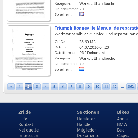
Kategorie:
Werkstatthandbücher
Drucknummer:
k.A.
Sprache(n):
Triumph Bonneville Manual de reparati
Werkstatthandbuch / Service- und Reparaturanle
Größe:
38,69 MB
Datum:
01.07.2026 04:23
Dateiformat:
PDF Dokument
Kategorie:
Werkstatthandbücher
Drucknummer:
k.A.
Sprache(n):
«
1
2
3
4
5
6
7
8
9
10
11
12
...
362
2ri.de
Sektionen
Bikes
Hilfe
Hersteller
Aprilia
Kontakt
Händler
BMW
Netiquette
Mitglieder
Buell
Impressum
Dokumente
Cagiva