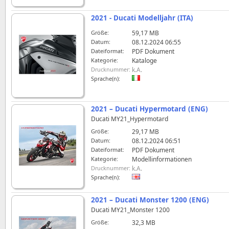
2021 - Ducati Modelljahr (ITA)
Größe:
59,17 MB
Datum:
08.12.2024 06:55
Dateiformat:
PDF Dokument
Kategorie:
Kataloge
Drucknummer:
k.A.
Sprache(n):
2021 – Ducati Hypermotard (ENG)
Ducati MY21_Hypermotard
Größe:
29,17 MB
Datum:
08.12.2024 06:51
Dateiformat:
PDF Dokument
Kategorie:
Modellinformationen
Drucknummer:
k.A.
Sprache(n):
2021 – Ducati Monster 1200 (ENG)
Ducati MY21_Monster 1200
Größe:
32,3 MB