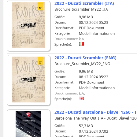
2022 - Ducati Scrambler (ITA)
Brochure_Scrambler_MY22_ITA
Größe:
9,96 MB
Datum:
08.12.2024 05:23
Dateiformat:
PDF Dokument
Kategorie:
Modellinformationen
Drucknummer:
k.A.
Sprache(n):
2022 - Ducati Scrambler (ENG)
Brochure_Scrambler_MY22_ENG
Größe:
9,96 MB
Datum:
08.12.2024 05:22
Dateiformat:
PDF Dokument
Kategorie:
Modellinformationen
Drucknummer:
k.A.
Sprache(n):
2022 - Ducati Barcelona - Diavel 1260 - 
Barcelona_The_Way_Out_ITA - Ducati Diavel 126
Größe:
52,3 MB
Datum:
07.12.2024 07:02
Dateiformat:
PDF Dokument