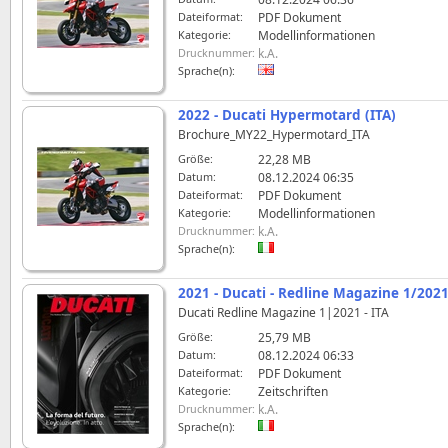
Dateiformat:
PDF Dokument
Kategorie:
Modellinformationen
Drucknummer:
k.A.
Sprache(n):
2022 - Ducati Hypermotard (ITA)
Brochure_MY22_Hypermotard_ITA
Größe:
22,28 MB
Datum:
08.12.2024 06:35
Dateiformat:
PDF Dokument
Kategorie:
Modellinformationen
Drucknummer:
k.A.
Sprache(n):
2021 - Ducati - Redline Magazine 1/2021
Ducati Redline Magazine 1|2021 - ITA
Größe:
25,79 MB
Datum:
08.12.2024 06:33
Dateiformat:
PDF Dokument
Kategorie:
Zeitschriften
Drucknummer:
k.A.
Sprache(n):