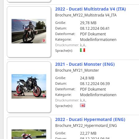
2022 - Ducati Multistrada V4 (ITA)
Brochure_MY22_Multistrada V4_ITA
Größe:
29,78 MB
Datum:
08.12.2024 06:41
Dateiformat:
PDF Dokument
Kategorie:
Modellinformationen
Drucknummer:
k.A.
Sprache(n):
2021 - Ducati Monster (ENG)
Brochure_MY21_Monster
Größe:
24,8 MB
Datum:
08.12.2024 06:39
Dateiformat:
PDF Dokument
Kategorie:
Modellinformationen
Drucknummer:
k.A.
Sprache(n):
2022 - Ducati Hypermotard (ENG)
Brochure_MY22_Hypermotard_ENG
Größe:
22,27 MB
Datum:
08.12.2024 06:36