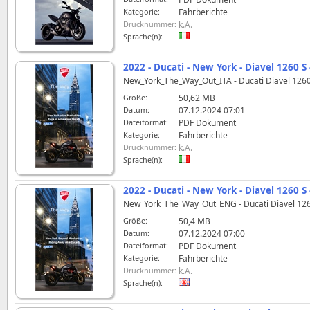
Kategorie:
Fahrberichte
Drucknummer:
k.A.
Sprache(n):
2022 - Ducati - New York - Diavel 1260 S
New_York_The_Way_Out_ITA - Ducati Diavel 1260
Größe:
50,62 MB
Datum:
07.12.2024 07:01
Dateiformat:
PDF Dokument
Kategorie:
Fahrberichte
Drucknummer:
k.A.
Sprache(n):
2022 - Ducati - New York - Diavel 1260 
New_York_The_Way_Out_ENG - Ducati Diavel 12
Größe:
50,4 MB
Datum:
07.12.2024 07:00
Dateiformat:
PDF Dokument
Kategorie:
Fahrberichte
Drucknummer:
k.A.
Sprache(n):