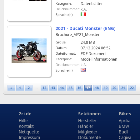
Kategorie:
Datenblätter
Drucknummer:
k.A.
Sprache(n):
2021 - Ducati Monster (ENG)
Brochure_MY21_Monster
Größe:
24,8 MB
Datum:
07.12.2024 06:52
Dateiformat:
PDF Dokument
Kategorie:
Modellinformationen
Drucknummer:
k.A.
Sprache(n):
«
1
2
...
12
13
14
15
16
17
18
19
20
21
22
.
2ri.de
Sektionen
Bikes
Hilfe
Hersteller
Aprilia
Kontakt
Händler
BMW
Netiquette
Mitglieder
Buell
Impressum
Dokumente
Cagiva