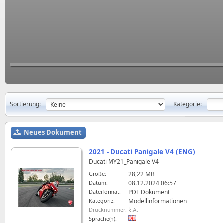
Sortierung:
Kategorie:
Neues Dokument
2021 - Ducati Panigale V4 (ENG)
Ducati MY21_Panigale V4
Größe:
28,22 MB
Datum:
08.12.2024 06:57
Dateiformat:
PDF Dokument
Kategorie:
Modellinformationen
Drucknummer:
k.A.
Sprache(n):