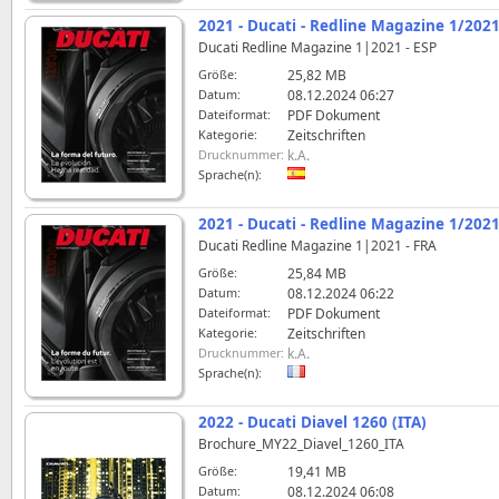
2021 - Ducati - Redline Magazine 1/2021
Ducati Redline Magazine 1|2021 - ESP
Größe:
25,82 MB
Datum:
08.12.2024 06:27
Dateiformat:
PDF Dokument
Kategorie:
Zeitschriften
Drucknummer:
k.A.
Sprache(n):
2021 - Ducati - Redline Magazine 1/2021
Ducati Redline Magazine 1|2021 - FRA
Größe:
25,84 MB
Datum:
08.12.2024 06:22
Dateiformat:
PDF Dokument
Kategorie:
Zeitschriften
Drucknummer:
k.A.
Sprache(n):
2022 - Ducati Diavel 1260 (ITA)
Brochure_MY22_Diavel_1260_ITA
Größe:
19,41 MB
Datum:
08.12.2024 06:08