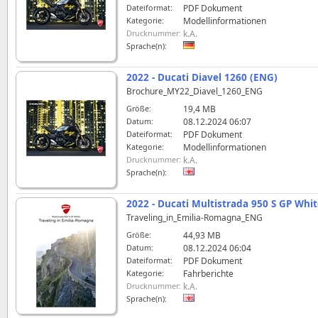
Dateiformat:
PDF Dokument
Kategorie:
Modellinformationen
Drucknummer:
k.A.
Sprache(n):
2022 - Ducati Diavel 1260 (ENG)
Brochure_MY22_Diavel_1260_ENG
Größe:
19,4 MB
Datum:
08.12.2024 06:07
Dateiformat:
PDF Dokument
Kategorie:
Modellinformationen
Drucknummer:
k.A.
Sprache(n):
2022 - Ducati Multistrada 950 S GP Whi
Traveling_in_Emilia-Romagna_ENG
Größe:
44,93 MB
Datum:
08.12.2024 06:04
Dateiformat:
PDF Dokument
Kategorie:
Fahrberichte
Drucknummer:
k.A.
Sprache(n):