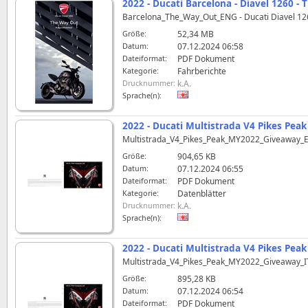
2022 - Ducati Barcelona - Diavel 1260 -
Barcelona_The_Way_Out_ENG - Ducati Diavel 12
Größe:
52,34 MB
Datum:
07.12.2024 06:58
Dateiformat:
PDF Dokument
Kategorie:
Fahrberichte
Drucknummer:
k.A.
Sprache(n):
2022 - Ducati Multistrada V4 Pikes Peak
Multistrada_V4_Pikes_Peak_MY2022_Giveaway_
Größe:
904,65 KB
Datum:
07.12.2024 06:55
Dateiformat:
PDF Dokument
Kategorie:
Datenblätter
Drucknummer:
k.A.
Sprache(n):
2022 - Ducati Multistrada V4 Pikes Peak 
Multistrada_V4_Pikes_Peak_MY2022_Giveaway_I
Größe:
895,28 KB
Datum:
07.12.2024 06:54
Dateiformat:
PDF Dokument