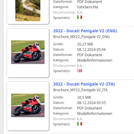
Dateiformat:
PDF Dokument
Kategorie:
Fahrberichte
Drucknummer:
k.A.
Sprache(n):
2022 - Ducati Panigale V2 (ENG)
Brochure_MY22_Panigale V2_ENG
Größe:
20,27 MB
Datum:
08.12.2024 05:56
Dateiformat:
PDF Dokument
Kategorie:
Modellinformationen
Drucknummer:
k.A.
Sprache(n):
2022 - Ducati Panigale V2 (ITA)
Brochure_MY22_Panigale V2_ITA
Größe:
20,5 MB
Datum:
08.12.2024 05:55
Dateiformat:
PDF Dokument
Kategorie:
Modellinformationen
Drucknummer:
k.A.
Sprache(n):