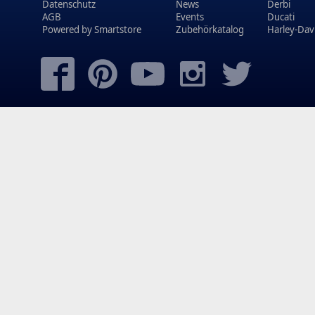
Datenschutz
News
Derbi
AGB
Events
Ducati
Powered by
Smartstore
Zubehörkatalog
Harley-Dav