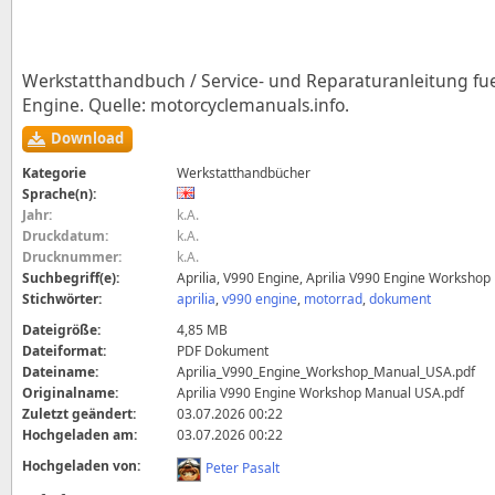
Werkstatthandbuch / Service- und Reparaturanleitung fue
Engine. Quelle: motorcyclemanuals.info.
Download
Kategorie
Werkstatthandbücher
Sprache(n):
Jahr:
k.A.
Druckdatum:
k.A.
Drucknummer:
k.A.
Suchbegriff(e):
Aprilia, V990 Engine, Aprilia V990 Engine Worksho
Stichwörter:
aprilia
,
v990 engine
,
motorrad
,
dokument
Dateigröße:
4,85 MB
Dateiformat:
PDF Dokument
Dateiname:
Aprilia_V990_Engine_Workshop_Manual_USA.pdf
Originalname:
Aprilia V990 Engine Workshop Manual USA.pdf
Zuletzt geändert:
03.07.2026 00:22
Hochgeladen am:
03.07.2026 00:22
Hochgeladen von:
Peter Pasalt