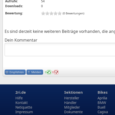
Aufrufe:
54
Downloads:
0
Bewertung:
(0 Bewertungen)
Es sind derzeit keine weiteren Beiträge vorhanden, die a
Dein Kommentar
Empfehlen
Melden
0
0
2ri.de
Sektionen
Bikes
Hilfe
Hersteller
Aprilia
Kontakt
Händler
BMW
Netiquette
Mitglieder
Buell
Impressum
Dokumente
Cagiva